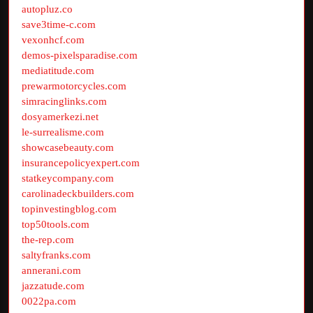
autopluz.co
save3time-c.com
vexonhcf.com
demos-pixelsparadise.com
mediatitude.com
prewarmotorcycles.com
simracinglinks.com
dosyamerkezi.net
le-surrealisme.com
showcasebeauty.com
insurancepolicyexpert.com
statkeycompany.com
carolinadeckbuilders.com
topinvestingblog.com
top50tools.com
the-rep.com
saltyfranks.com
annerani.com
jazzatude.com
0022pa.com