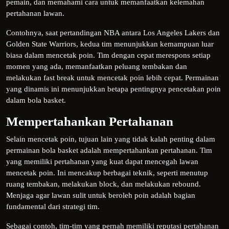
pemain, dan memahami cara untuk memanfaatkan kelemahan
pertahanan lawan.
Contohnya, saat pertandingan NBA antara Los Angeles Lakers dan
Golden State Warriors, kedua tim menunjukkan kemampuan luar
biasa dalam mencetak poin. Tim dengan cepat merespons setiap
momen yang ada, memanfaatkan peluang tembakan dan
melakukan fast break untuk mencetak poin lebih cepat. Permainan
yang dinamis ini menunjukkan betapa pentingnya pencetakan poin
dalam bola basket.
Mempertahankan Pertahanan
Selain mencetak poin, tujuan lain yang tidak kalah penting dalam
permainan bola basket adalah mempertahankan pertahanan. Tim
yang memiliki pertahanan yang kuat dapat mencegah lawan
mencetak poin. Ini mencakup berbagai teknik, seperti menutup
ruang tembakan, melakukan block, dan melakukan rebound.
Menjaga agar lawan sulit untuk beroleh poin adalah bagian
fundamental dari strategi tim.
Sebagai contoh, tim-tim yang pernah memiliki reputasi pertahanan