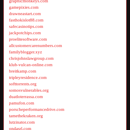
graphicmonkeys.com
gamepixies.com
drawneastart.com
fasthokislot88.com
safecasinotips.com
jackpotchips.com
proelitesoftware.com
allcustomercarenumbers.com
familyblogger.xyz
chrisjohnslawgroup.com
klub-vulcan-online.com
breitkamp.com
tripleyresidence.com
softtorrents.org
somosvulnerables.org
duatloterrassa.com
pamufon.com
porscheperformancedrive.com
tamethekraken.org
lutzinator.com
ondasrl.com