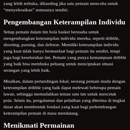
yang lebih terbuka, dibanding jika satu pemain mencoba untuk
“menyelesaikan” semuanya sendiri.
Pengembangan Keterampilan Individu
Setiap pemain dalam tim bola basket berusaha untuk
mengembangkan keterampilan individu mereka, seperti dribble,
shooting, passing, dan defense. Memiliki keterampilan individu
yang kuat tidak hanya bermanfaat bagi pemain itu sendiri, tetapi
juga bagi keseluruhan tim. Pemain yang punya kemampuan dribble
yang baik bisa membuka peluang untuk menciptakan situasi
serangan yang lebih baik.
Misalkan, dalam pertandingan lokal, seorang pemain muda dengan
keterampilan dribble yang baik dapat melewati beberapa pemain
lawan, sehingga memudahkan teman satu tim untuk mencetak
poin. Selain itu, pengalaman dan pelatihan yang diterima di tingkat
dasar akan membentuk fondasi yang kuat bagi perkembangan
keterampilan pemain di masa mendatang.
Menikmati Permainan