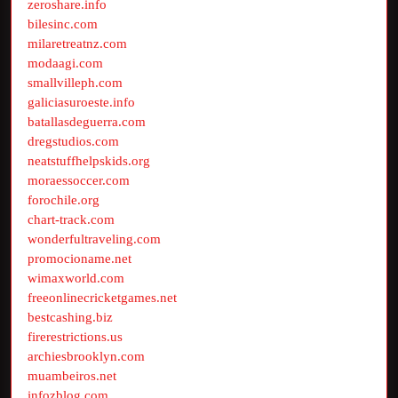
zeroshare.info
bilesinc.com
milaretreatnz.com
modaagi.com
smallvilleph.com
galiciasuroeste.info
batallasdeguerra.com
dregstudios.com
neatstuffhelpskids.org
moraessoccer.com
forochile.org
chart-track.com
wonderfultraveling.com
promocioname.net
wimaxworld.com
freeonlinecricketgames.net
bestcashing.biz
firerestrictions.us
archiesbrooklyn.com
muambeiros.net
infozblog.com