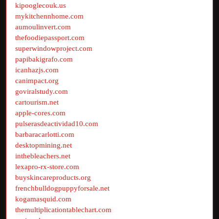
kipooglecouk.us
mykitchennhome.com
aumoulinvert.com
thefoodiepassport.com
superwindowproject.com
papibakigrafo.com
icanhazjs.com
canimpact.org
goviralstudy.com
cartourism.net
apple-cores.com
pulserasdeactividad10.com
barbaracarlotti.com
desktopmining.net
inthebleachers.net
lexapro-rx-store.com
buyskincareproducts.org
frenchbulldogpuppyforsale.net
kogamasquid.com
themultiplicationtablechart.com