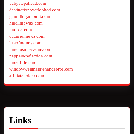
babystepahead.com
destinationoverlooked.com
gamblingamount.com
hillclimbwax.com
hnopse.com
occasionnews.com
lustofmoney.com
timebusinesszone.com
peppers-reflection.com
tuneoflife.com
windowwellmaintenancepros.com
affiliateholder.com
Links