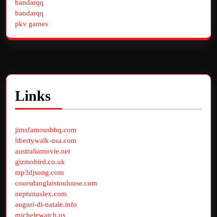
bandarqq
bandarqq
pkv games
Links
jimsfamousbbq.com
libertywalk-usa.com
australiamovie.net
gizmobird.co.uk
mp3djsong.com
coursdanglaistoulouse.com
neptunuslex.com
auguri-di-natale.info
michelewatch.us