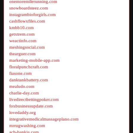
onemoremilerunning.com
snowboardsteez.com
instagrambioforgirls.com
cashflowxfiles.com
kmbb10.com
getxtrem.com
weactinfo.com
meshingsocial.com
thearguer.com
marketing-mobile-app.com
floralpunchcraft.com
fiasone.com
danktankbattery.com
mealudo.com
charlie-day.com
livedirectbettingpoker.com
foxbusinessupdate.com
lovedaddy.org
integrativemedicalmassageplano.com
mrrugwashing.com
acb-bankia.com