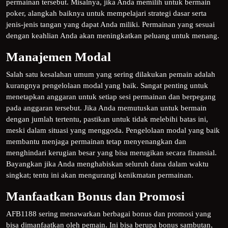
permainan tersebut. Misalnya, jika Anda memilih untuk bermain
poker, alangkah baiknya untuk mempelajari strategi dasar serta
jenis-jenis tangan yang dapat Anda miliki. Permainan yang sesuai
dengan keahlian Anda akan meningkatkan peluang untuk menang.
Manajemen Modal
Salah satu kesalahan umum yang sering dilakukan pemain adalah
kurangnya pengelolaan modal yang baik. Sangat penting untuk
menetapkan anggaran untuk setiap sesi permainan dan berpegang
pada anggaran tersebut. Jika Anda memutuskan untuk bermain
dengan jumlah tertentu, pastikan untuk tidak melebihi batas ini,
meski dalam situasi yang menggoda. Pengelolaan modal yang baik
membantu menjaga permainan tetap menyenangkan dan
menghindari kerugian besar yang bisa merugikan secara finansial.
Bayangkan jika Anda menghabiskan seluruh dana dalam waktu
singkat; tentu ini akan mengurangi kenikmatan permainan.
Manfaatkan Bonus dan Promosi
AFB1188 sering menawarkan berbagai bonus dan promosi yang
bisa dimanfaatkan oleh pemain. Ini bisa berupa bonus sambutan,