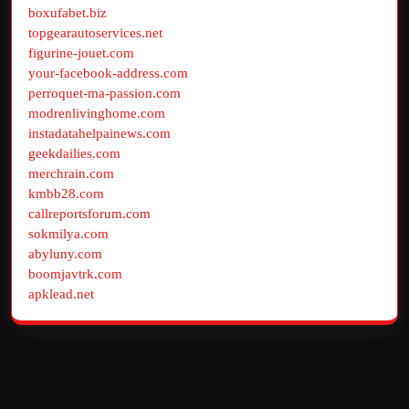
boxufabet.biz
topgearautoservices.net
figurine-jouet.com
your-facebook-address.com
perroquet-ma-passion.com
modrenlivinghome.com
instadatahelpainews.com
geekdailies.com
merchrain.com
kmbb28.com
callreportsforum.com
sokmilya.com
abyluny.com
boomjavtrk.com
apklead.net