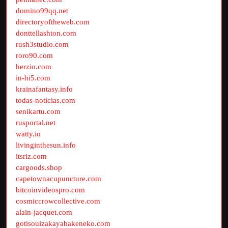
domino99qq.net
directoryoftheweb.com
donttellashton.com
rush3studio.com
roro90.com
herzio.com
in-hi5.com
krainafantasy.info
todas-noticias.com
senikartu.com
rusportal.net
watty.io
livinginthesun.info
itsriz.com
cargoods.shop
capetownacupuncture.com
bitcoinvideospro.com
cosmiccrowcollective.com
alain-jacquet.com
gotisouizakayabakeneko.com