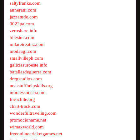
saltyfranks.com
annerani.com
jazzatude.com
0022pa.com
zeroshare.info
bilesinc.com
milaretreatnz.com
modaagi.com
smallvilleph.com
galiciasuroeste.info
batallasdeguerra.com
dregstudios.com
neatstuffhelpskids.org
moraessoccer.com
forochile.org
chart-track.com
wonderfultraveling.com
promocioname.net
wimaxworld.com
freeonlinecricketgames.net