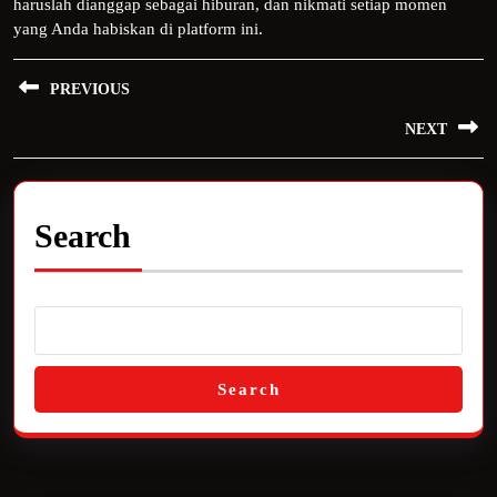
haruslah dianggap sebagai hiburan, dan nikmati setiap momen
yang Anda habiskan di platform ini.
Post
PREVIOUS
navigation
Previous
NEXT
post:
Next
post:
Search
Search