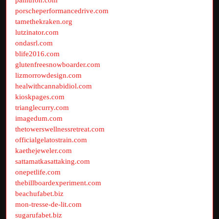
porscheperformancedrive.com
tamethekraken.org
lutzinator.com
ondasrl.com
blife2016.com
glutenfreesnowboarder.com
lizmorrowdesign.com
healwithcannabidiol.com
kioskpages.com
trianglecurry.com
imagedum.com
thetowerswellnessretreat.com
officialgelatostrain.com
kaethejeweler.com
sattamatkasattaking.com
onepetlife.com
thebillboardexperiment.com
beachufabet.biz
mon-tresse-de-lit.com
sugarufabet.biz