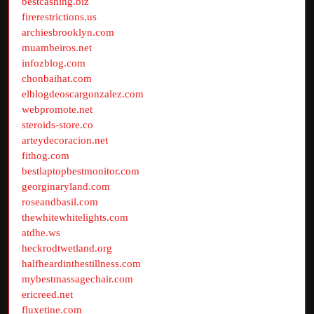
bestcashing.biz
firerestrictions.us
archiesbrooklyn.com
muambeiros.net
infozblog.com
chonbaihat.com
elblogdeoscargonzalez.com
webpromote.net
steroids-store.co
arteydecoracion.net
fithog.com
bestlaptopbestmonitor.com
georginaryland.com
roseandbasil.com
thewhitewhitelights.com
atdhe.ws
heckrodtwetland.org
halfheardinthestillness.com
mybestmassagechair.com
ericreed.net
fluxetine.com