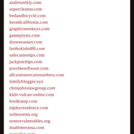
asahiweekly.com
supercleanut.com
bedandbicycle.com
heraldcalifornia.com
graphicmonkeys.com
gamepixies.com
drawneastart.com
fasthokislot88.com
safecasinotips.com
jackpotchips.com
proelitesoftware.com
allcustomercarenumbers.com
familyblogger.xyz
chrisjohnslawgroup.com
klub-vulcan-online.com
breitkamp.com
tripleyresidence.com
softtorrents.org
somosvulnerables.org
duatloterrassa.com
pamufon.com