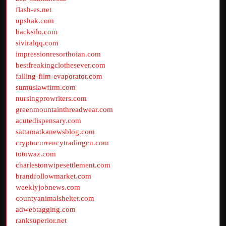
flash-es.net
upshak.com
backsilo.com
siviralqq.com
impressionresorthoian.com
bestfreakingclothesever.com
falling-film-evaporator.com
sumuslawfirm.com
nursingprowriters.com
greenmountainthreadwear.com
acutedispensary.com
sattamatkanewsblog.com
cryptocurrencytradingcn.com
totowaz.com
charlestonwipesettlement.com
brandfollowmarket.com
weeklyjobnews.com
countyanimalshelter.com
adwebtagging.com
ranksuperior.net