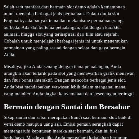
Salah satu manfaat dari bermain slot demo adalah kemampuan
untuk mencoba berbagai jenis permainan. Dalam dunia slot
Pragmatic, ada banyak tema dan mekanisme permainan yang
berbeda. Ada slot bertema petualangan, slot dengan karakter
animasi, hingga slot yang terinspirasi dari film atau sejarah.
Cobalah untuk menjelajahi berbagai jenis ini untuk menemukan
permainan yang paling sesuai dengan selera dan gaya bermain
Anda.
Misalnya, jika Anda senang dengan tema petualangan, Anda
mungkin akan tertarik pada slot yang menawarkan grafik menawan
dan fitur bonus interaktif. Dengan mencoba berbagai jenis slot,
Anda bisa mendapatkan wawasan lebih dalam mengenai mana
yang memberi Anda tingkat kenyamanan dan kesenangan tertinggi.
Bermain dengan Santai dan Bersabar
Sikap santai dan sabar merupakan kunci saat bermain slot, baik di
versi demo maupun uang asli. Emosi pemain seringkali dapat
memengaruhi keputusan mereka saat bermain, dan ini bisa
berbahaya. Misalnya, jika Anda mengalami kekalahan beruntun,