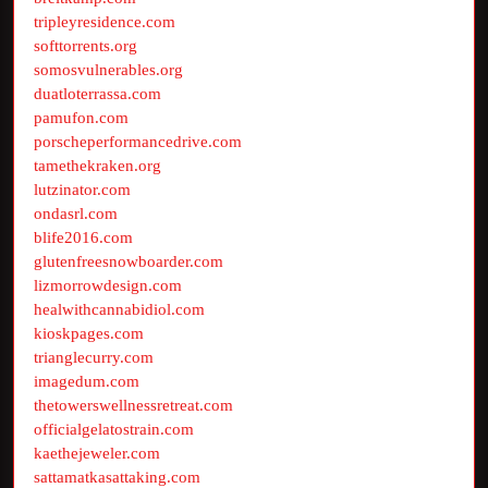
tripleyresidence.com
softtorrents.org
somosvulnerables.org
duatloterrassa.com
pamufon.com
porscheperformancedrive.com
tamethekraken.org
lutzinator.com
ondasrl.com
blife2016.com
glutenfreesnowboarder.com
lizmorrowdesign.com
healwithcannabidiol.com
kioskpages.com
trianglecurry.com
imagedum.com
thetowerswellnessretreat.com
officialgelatostrain.com
kaethejeweler.com
sattamatkasattaking.com