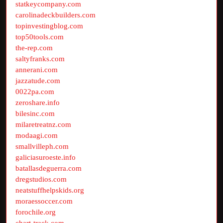
statkeycompany.com
carolinadeckbuilders.com
topinvestingblog.com
top50tools.com
the-rep.com
saltyfranks.com
annerani.com
jazzatude.com
0022pa.com
zeroshare.info
bilesinc.com
milaretreatnz.com
modaagi.com
smallvilleph.com
galiciasuroeste.info
batallasdeguerra.com
dregstudios.com
neatstuffhelpskids.org
moraessoccer.com
forochile.org
chart-track.com