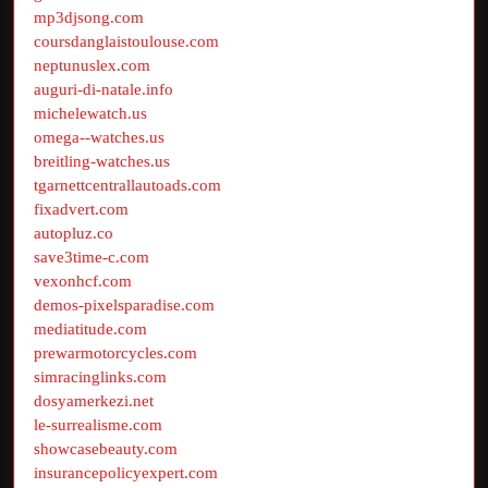
mp3djsong.com
coursdanglaistoulouse.com
neptunuslex.com
auguri-di-natale.info
michelewatch.us
omega--watches.us
breitling-watches.us
tgarnettcentrallautoads.com
fixadvert.com
autopluz.co
save3time-c.com
vexonhcf.com
demos-pixelsparadise.com
mediatitude.com
prewarmotorcycles.com
simracinglinks.com
dosyamerkezi.net
le-surrealisme.com
showcasebeauty.com
insurancepolicyexpert.com