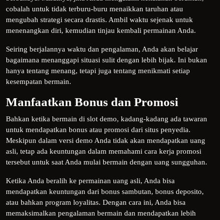
cobalah untuk tidak terburu-buru menaikkan taruhan atau
mengubah strategi secara drastis. Ambil waktu sejenak untuk
menenangkan diri, kemudian tinjau kembali permainan Anda.
Seiring berjalannya waktu dan pengalaman, Anda akan belajar
bagaimana menanggapi situasi sulit dengan lebih bijak. Ini bukan
hanya tentang menang, tetapi juga tentang menikmati setiap
kesempatan bermain.
Manfaatkan Bonus dan Promosi
Bahkan ketika bermain di slot demo, kadang-kadang ada tawaran
untuk mendapatkan bonus atau promosi dari situs penyedia.
Meskipun dalam versi demo Anda tidak akan mendapatkan uang
asli, tetap ada keuntungan dalam memahami cara kerja promosi
tersebut untuk saat Anda mulai bermain dengan uang sungguhan.
Ketika Anda beralih ke permainan uang asli, Anda bisa
mendapatkan keuntungan dari bonus sambutan, bonus deposito,
atau bahkan program loyalitas. Dengan cara ini, Anda bisa
memaksimalkan pengalaman bermain dan mendapatkan lebih