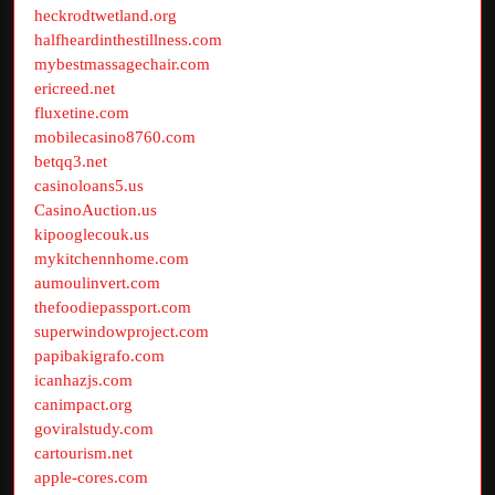
heckrodtwetland.org
halfheardinthestillness.com
mybestmassagechair.com
ericreed.net
fluxetine.com
mobilecasino8760.com
betqq3.net
casinoloans5.us
CasinoAuction.us
kipooglecouk.us
mykitchennhome.com
aumoulinvert.com
thefoodiepassport.com
superwindowproject.com
papibakigrafo.com
icanhazjs.com
canimpact.org
goviralstudy.com
cartourism.net
apple-cores.com