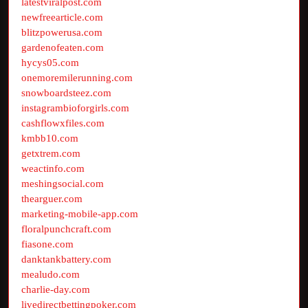
latestviralpost.com
newfreearticle.com
blitzpowerusa.com
gardenofeaten.com
hycys05.com
onemoremilerunning.com
snowboardsteez.com
instagrambioforgirls.com
cashflowxfiles.com
kmbb10.com
getxtrem.com
weactinfo.com
meshingsocial.com
thearguer.com
marketing-mobile-app.com
floralpunchcraft.com
fiasone.com
danktankbattery.com
mealudo.com
charlie-day.com
livedirectbettingpoker.com