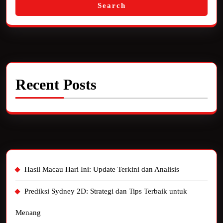
Search
Recent Posts
Hasil Macau Hari Ini: Update Terkini dan Analisis
Prediksi Sydney 2D: Strategi dan Tips Terbaik untuk
Menang