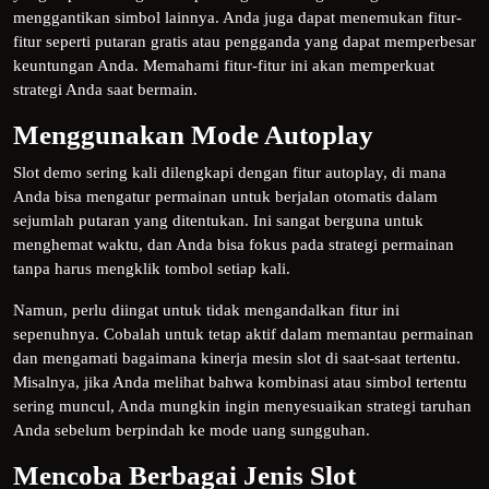
menggantikan simbol lainnya. Anda juga dapat menemukan fitur-
fitur seperti putaran gratis atau pengganda yang dapat memperbesar
keuntungan Anda. Memahami fitur-fitur ini akan memperkuat
strategi Anda saat bermain.
Menggunakan Mode Autoplay
Slot demo sering kali dilengkapi dengan fitur autoplay, di mana
Anda bisa mengatur permainan untuk berjalan otomatis dalam
sejumlah putaran yang ditentukan. Ini sangat berguna untuk
menghemat waktu, dan Anda bisa fokus pada strategi permainan
tanpa harus mengklik tombol setiap kali.
Namun, perlu diingat untuk tidak mengandalkan fitur ini
sepenuhnya. Cobalah untuk tetap aktif dalam memantau permainan
dan mengamati bagaimana kinerja mesin slot di saat-saat tertentu.
Misalnya, jika Anda melihat bahwa kombinasi atau simbol tertentu
sering muncul, Anda mungkin ingin menyesuaikan strategi taruhan
Anda sebelum berpindah ke mode uang sungguhan.
Mencoba Berbagai Jenis Slot