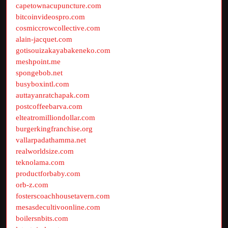
capetownacupuncture.com
bitcoinvideospro.com
cosmiccrowcollective.com
alain-jacquet.com
gotisouizakayabakeneko.com
meshpoint.me
spongebob.net
busyboxintl.com
auttayanratchapak.com
postcoffeebarva.com
elteatromilliondollar.com
burgerkingfranchise.org
vallarpadathamma.net
realworldsize.com
teknolama.com
productforbaby.com
orb-z.com
fosterscoachhousetavern.com
mesasdecultivoonline.com
boilersnbits.com