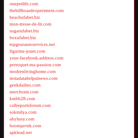
onepetlife.com
thebillboardexperiment.com
beachufabet.biz
mon-tresse-de-lit.com
sugarufabet.biz
boxufabet.biz
topgearautoservices.net
figurine-jouet.com
your-facebook-address.com
perroquet-ma-passion.com
modrenlivinghome.com
instadatahelpainews.com
geekdailies.com
merchrain.com
kmbb28.com
callreportsforum.com
sokmilya.com
abyluny.com
boomjavtrk.com
apklead.net