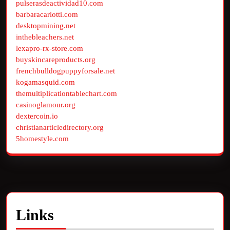
pulserasdeactividad10.com
barbaracarlotti.com
desktopmining.net
inthebleachers.net
lexapro-rx-store.com
buyskincareproducts.org
frenchbulldogpuppyforsale.net
kogamasquid.com
themultiplicationtablechart.com
casinoglamour.org
dextercoin.io
christianarticledirectory.org
5homestyle.com
Links