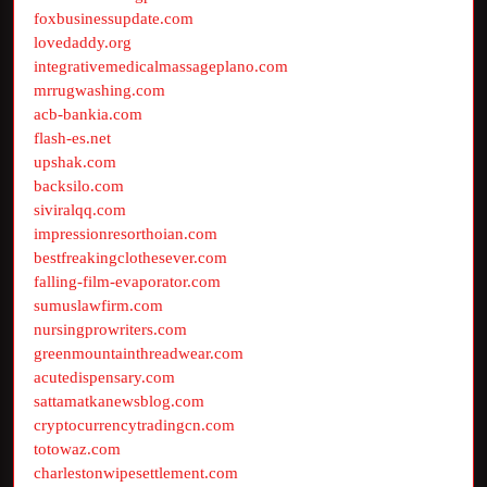
foxbusinessupdate.com
lovedaddy.org
integrativemedicalmassageplano.com
mrrugwashing.com
acb-bankia.com
flash-es.net
upshak.com
backsilo.com
siviralqq.com
impressionresorthoian.com
bestfreakingclothesever.com
falling-film-evaporator.com
sumuslawfirm.com
nursingprowriters.com
greenmountainthreadwear.com
acutedispensary.com
sattamatkanewsblog.com
cryptocurrencytradingcn.com
totowaz.com
charlestonwipesettlement.com