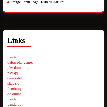
Pengeluaran Togel Terbaru Hari Ini
Links
bandarqq
daftar pkv games
pkv dominoqq
pkv qq
demo slot
situs slot
dominoqq
qq online
bandarqq
bandarqq