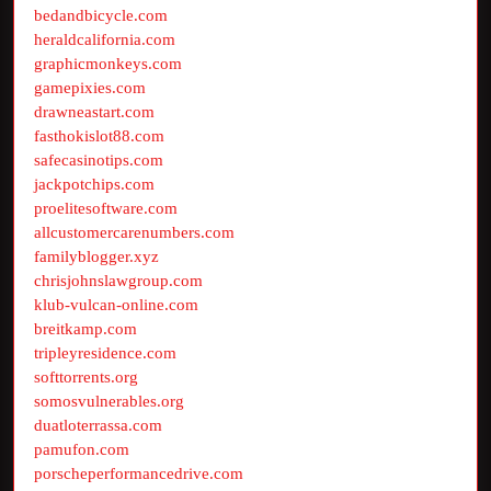
bedandbicycle.com
heraldcalifornia.com
graphicmonkeys.com
gamepixies.com
drawneastart.com
fasthokislot88.com
safecasinotips.com
jackpotchips.com
proelitesoftware.com
allcustomercarenumbers.com
familyblogger.xyz
chrisjohnslawgroup.com
klub-vulcan-online.com
breitkamp.com
tripleyresidence.com
softtorrents.org
somosvulnerables.org
duatloterrassa.com
pamufon.com
porscheperformancedrive.com