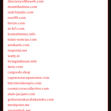
directoryoftheweb.com
donttellashton.com
rush3studio.com
roro90.com
herzio.com
in-hi5.com
krainafantasy.info
todas-noticias.com
senikartu.com
rusportal.net
watty.io
livinginthesun.info
itsriz.com
cargoods.shop
capetownacupuncture.com
bitcoinvideospro.com
cosmiccrowcollective.com
alain-jacquet.com
gotisouizakayabakeneko.com
meshpoint.me
spongebob.net