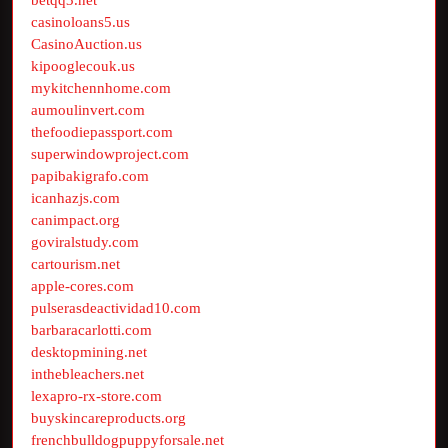
betqq3.net
casinoloans5.us
CasinoAuction.us
kipooglecouk.us
mykitchennhome.com
aumoulinvert.com
thefoodiepassport.com
superwindowproject.com
papibakigrafo.com
icanhazjs.com
canimpact.org
goviralstudy.com
cartourism.net
apple-cores.com
pulserasdeactividad10.com
barbaracarlotti.com
desktopmining.net
inthebleachers.net
lexapro-rx-store.com
buyskincareproducts.org
frenchbulldogpuppyforsale.net