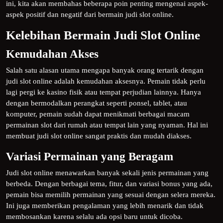
ini, kita akan membahas beberapa poin penting mengenai aspek-
aspek positif dan negatif dari bermain judi slot online.
Kelebihan Bermain Judi Slot Online
Kemudahan Akses
Salah satu alasan utama mengapa banyak orang tertarik dengan
judi slot online adalah kemudahan aksesnya. Pemain tidak perlu
lagi pergi ke kasino fisik atau tempat perjudian lainnya. Hanya
dengan bermodalkan perangkat seperti ponsel, tablet, atau
komputer, pemain sudah dapat menikmati berbagai macam
permainan slot dari rumah atau tempat lain yang nyaman. Hal ini
membuat judi slot online sangat praktis dan mudah diakses.
Variasi Permainan yang Beragam
Judi slot online menawarkan banyak sekali jenis permainan yang
berbeda. Dengan berbagai tema, fitur, dan variasi bonus yang ada,
pemain bisa memilih permainan yang sesuai dengan selera mereka.
Ini juga memberikan pengalaman yang lebih menarik dan tidak
membosankan karena selalu ada opsi baru untuk dicoba.