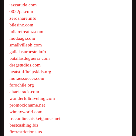
jazzatude.com
0022pa.com
zeroshare.info
bilesinc.com
milaretreatnz.com
modaagi.com
smallvilleph.com
galiciasuroeste.info
batallasdeguerra.com
dregstudios.com
neatstuffhelpskids.org
moraessoccer.com
forochile.org
chart-track.com
wonderfultraveling.com
promocioname.net
wimaxworld.com
freeonlinecricketgames.net
bestcashing.biz
firerestrictions.us