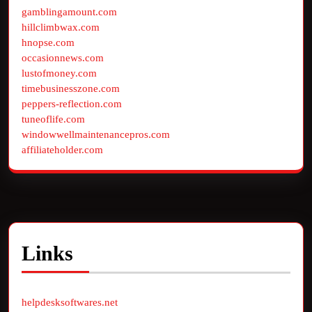
gamblingamount.com
hillclimbwax.com
hnopse.com
occasionnews.com
lustofmoney.com
timebusinesszone.com
peppers-reflection.com
tuneoflife.com
windowwellmaintenancepros.com
affiliateholder.com
Links
helpdesksoftwares.net