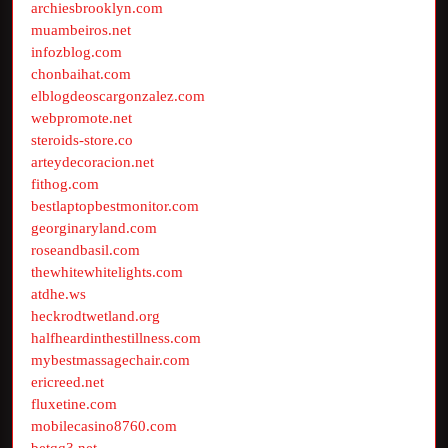
archiesbrooklyn.com
muambeiros.net
infozblog.com
chonbaihat.com
elblogdeoscargonzalez.com
webpromote.net
steroids-store.co
arteydecoracion.net
fithog.com
bestlaptopbestmonitor.com
georginaryland.com
roseandbasil.com
thewhitewhitelights.com
atdhe.ws
heckrodtwetland.org
halfheardinthestillness.com
mybestmassagechair.com
ericreed.net
fluxetine.com
mobilecasino8760.com