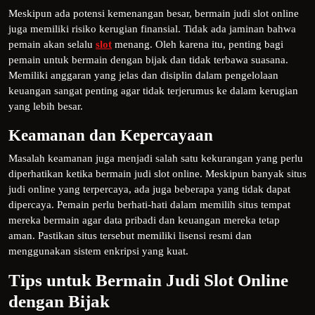
Meskipun ada potensi kemenangan besar, bermain judi slot online
juga memiliki risiko kerugian finansial. Tidak ada jaminan bahwa
pemain akan selalu
slot
menang. Oleh karena itu, penting bagi
pemain untuk bermain dengan bijak dan tidak terbawa suasana.
Memiliki anggaran yang jelas dan disiplin dalam pengelolaan
keuangan sangat penting agar tidak terjerumus ke dalam kerugian
yang lebih besar.
Keamanan dan Kepercayaan
Masalah keamanan juga menjadi salah satu kekurangan yang perlu
diperhatikan ketika bermain judi slot online. Meskipun banyak situs
judi online yang terpercaya, ada juga beberapa yang tidak dapat
dipercaya. Pemain perlu berhati-hati dalam memilih situs tempat
mereka bermain agar data pribadi dan keuangan mereka tetap
aman. Pastikan situs tersebut memiliki lisensi resmi dan
menggunakan sistem enkripsi yang kuat.
Tips untuk Bermain Judi Slot Online
dengan Bijak