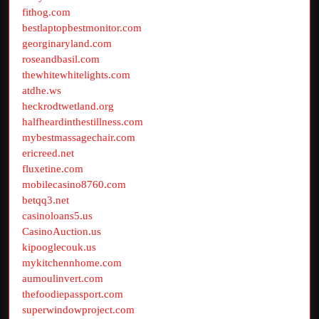
fithog.com
bestlaptopbestmonitor.com
georginaryland.com
roseandbasil.com
thewhitewhitelights.com
atdhe.ws
heckrodtwetland.org
halfheardinthestillness.com
mybestmassagechair.com
ericreed.net
fluxetine.com
mobilecasino8760.com
betqq3.net
casinoloans5.us
CasinoAuction.us
kipooglecouk.us
mykitchennhome.com
aumoulinvert.com
thefoodiepassport.com
superwindowproject.com