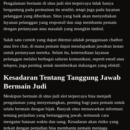
Pengalaman bermain di situs judi slot terpercaya tidak hanya
bergantung pada permainan itu sendiri, tetapi juga pada layanan
pelanggan yang diberikan. Situs yang baik akan menyediakan
layanan pelanggan yang responsif dan siap membantu pemain
dengan pertanyaan atau masalah yang mungkin timbul.
Salah satu contoh yang dapat ditemui adalah penggunaan chatbot
atau live chat, di mana pemain dapat mendapatkan jawaban instan
untuk pertanyaan mereka. Selain itu, ketersediaan layanan
pelanggan melalui berbagai saluran komunikasi, seperti email atau
telepon, juga penting untuk memberikan dukungan yang efektif.
Kesadaran Tentang Tanggung Jawab
Bermain Judi
Meskipun bermain di situs judi slot terpercaya bisa menjadi
pengalaman yang menyenangkan, penting bagi para pemain untuk
selalu bermain dengan bijak. Banyak situs menawarkan informasi
tentang perjudian yang bertanggung jawab, termasuk cara
mengatur batasan waktu dan uang. Kesadaran akan risiko yang
terkait dengan perjudian bisa membantu pemain menjaga