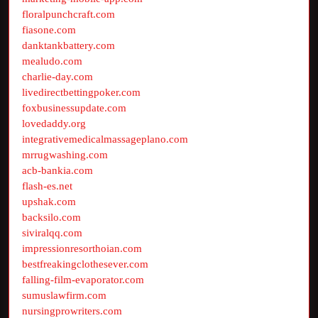
floralpunchcraft.com
fiasone.com
danktankbattery.com
mealudo.com
charlie-day.com
livedirectbettingpoker.com
foxbusinessupdate.com
lovedaddy.org
integrativemedicalmassageplano.com
mrrugwashing.com
acb-bankia.com
flash-es.net
upshak.com
backsilo.com
siviralqq.com
impressionresorthoian.com
bestfreakingclothesever.com
falling-film-evaporator.com
sumuslawfirm.com
nursingprowriters.com