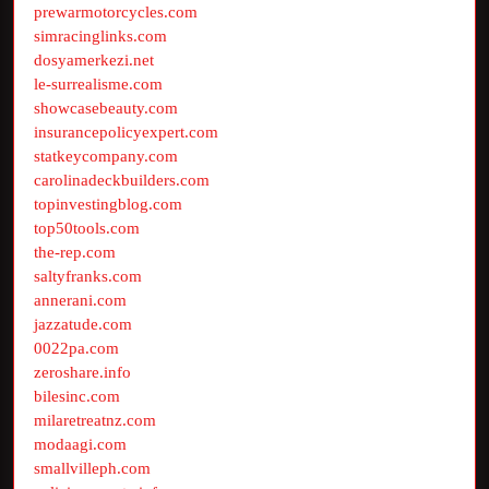
prewarmotorcycles.com
simracinglinks.com
dosyamerkezi.net
le-surrealisme.com
showcasebeauty.com
insurancepolicyexpert.com
statkeycompany.com
carolinadeckbuilders.com
topinvestingblog.com
top50tools.com
the-rep.com
saltyfranks.com
annerani.com
jazzatude.com
0022pa.com
zeroshare.info
bilesinc.com
milaretreatnz.com
modaagi.com
smallvilleph.com