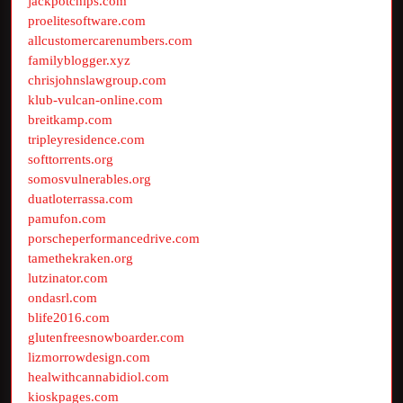
jackpotchips.com
proelitesoftware.com
allcustomercarenumbers.com
familyblogger.xyz
chrisjohnslawgroup.com
klub-vulcan-online.com
breitkamp.com
tripleyresidence.com
softtorrents.org
somosvulnerables.org
duatloterrassa.com
pamufon.com
porscheperformancedrive.com
tamethekraken.org
lutzinator.com
ondasrl.com
blife2016.com
glutenfreesnowboarder.com
lizmorrowdesign.com
healwithcannabidiol.com
kioskpages.com