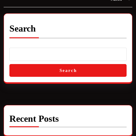
post:
Next
post:
Search
Search
Recent Posts