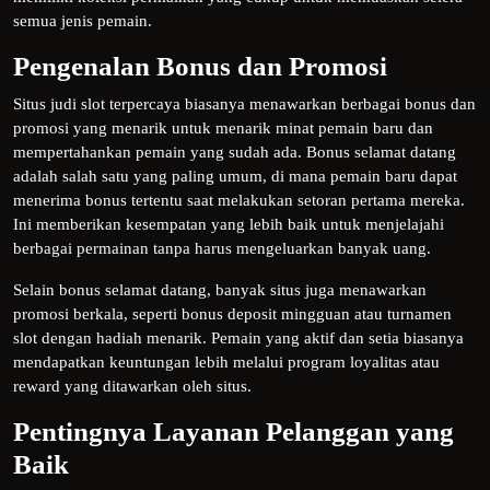
semua jenis pemain.
Pengenalan Bonus dan Promosi
Situs judi slot terpercaya biasanya menawarkan berbagai bonus dan
promosi yang menarik untuk menarik minat pemain baru dan
mempertahankan pemain yang sudah ada. Bonus selamat datang
adalah salah satu yang paling umum, di mana pemain baru dapat
menerima bonus tertentu saat melakukan setoran pertama mereka.
Ini memberikan kesempatan yang lebih baik untuk menjelajahi
berbagai permainan tanpa harus mengeluarkan banyak uang.
Selain bonus selamat datang, banyak situs juga menawarkan
promosi berkala, seperti bonus deposit mingguan atau turnamen
slot dengan hadiah menarik. Pemain yang aktif dan setia biasanya
mendapatkan keuntungan lebih melalui program loyalitas atau
reward yang ditawarkan oleh situs.
Pentingnya Layanan Pelanggan yang
Baik