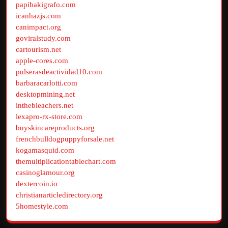
papibakigrafo.com
icanhazjs.com
canimpact.org
goviralstudy.com
cartourism.net
apple-cores.com
pulserasdeactividad10.com
barbaracarlotti.com
desktopmining.net
inthebleachers.net
lexapro-rx-store.com
buyskincareproducts.org
frenchbulldogpuppyforsale.net
kogamasquid.com
themultiplicationtablechart.com
casinoglamour.org
dextercoin.io
christianarticledirectory.org
5homestyle.com