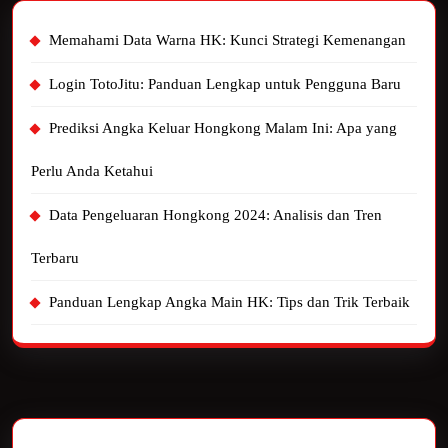
Memahami Data Warna HK: Kunci Strategi Kemenangan
Login TotoJitu: Panduan Lengkap untuk Pengguna Baru
Prediksi Angka Keluar Hongkong Malam Ini: Apa yang
Perlu Anda Ketahui
Data Pengeluaran Hongkong 2024: Analisis dan Tren
Terbaru
Panduan Lengkap Angka Main HK: Tips dan Trik Terbaik