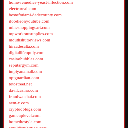
home-remedies-yeast-infection.com
electroreal.com
bestofmiami-dadecounty.com
ifoodieonyoutube.com
mineshoppingcart.com
topworkoutsupplies.com
mouthshutreviews.com
hirzadesalta.com
digitallifeopoly.com
casinobubbles.com
seputargym.com
impiyanamall.com
optguardian.com
totostreet.net
davilcasino.com
fraudwatchai.com
aem-x.com
cryptooblogs.com
gameuplevel.com
homethestyle.com
amuldistribution.com