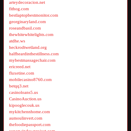
arteydecoracion.net
fithog.com
bestlaptopbestmonitor.com
georginaryland.com
roseandbasil.com
thewhitewhitelights.com
atdhe.ws
heckrodtwetland.org
halfheardinthestillness.com
mybestmassagechair.com
ericreed.net
fluxetine.com
mobilecasino8760.com
betqq3.net
casinoloans5.us
CasinoAuction.us
kipooglecouk.us
mykitchennhome.com
aumoulinvert.com
thefoodiepassport.com
superwindowproject.com