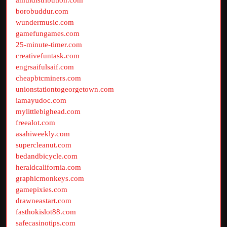
borobuddur.com
wundermusic.com
gamefungames.com
25-minute-timer.com
creativefuntask.com
engrsaifulsaif.com
cheapbtcminers.com
unionstationtogeorgetown.com
iamayudoc.com
mylittlebighead.com
freealot.com
asahiweekly.com
supercleanut.com
bedandbicycle.com
heraldcalifornia.com
graphicmonkeys.com
gamepixies.com
drawneastart.com
fasthokislot88.com
safecasinotips.com