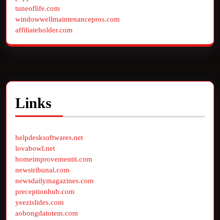
tuneoflife.com
windowwellmaintenancepros.com
affiliateholder.com
Links
helpdesksoftwares.net
lovabowl.net
homeimprovementit.com
newstribunal.com
newsdailymagazines.com
preceptionhub.com
yeezislides.com
aobongdatotem.com