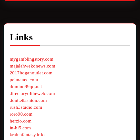
Links
mygamblingstory.com
majalahwekonews.com
2017hoganoutlet.com
pelmanec.com
domino99qq.net
directoryoftheweb.com
donttellashton.com
rush3studio.com
roro90.com
herzio.com
in-hi5.com
krainafantasy.info