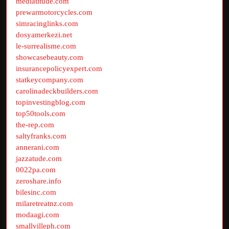
mediatitude.com
prewarmotorcycles.com
simracinglinks.com
dosyamerkezi.net
le-surrealisme.com
showcasebeauty.com
insurancepolicyexpert.com
statkeycompany.com
carolinadeckbuilders.com
topinvestingblog.com
top50tools.com
the-rep.com
saltyfranks.com
annerani.com
jazzatude.com
0022pa.com
zeroshare.info
bilesinc.com
milaretreatnz.com
modaagi.com
smallvilleph.com