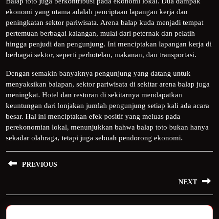
Balap toto juga berkontribusi pada ekonomi lokal. Dua dampak
ekonomi yang utama adalah penciptaan lapangan kerja dan
peningkatan sektor pariwisata. Arena balap kuda menjadi tempat
pertemuan berbagai kalangan, mulai dari peternak dan pelatih
hingga penjudi dan pengunjung. Ini menciptakan lapangan kerja di
berbagai sektor, seperti perhotelan, makanan, dan transportasi.
Dengan semakin banyaknya pengunjung yang datang untuk
menyaksikan balapan, sektor pariwisata di sekitar arena balap juga
meningkat. Hotel dan restoran di sekitarnya mendapatkan
keuntungan dari lonjakan jumlah pengunjung setiap kali ada acara
besar. Hal ini menciptakan efek positif yang meluas pada
perekonomian lokal, menunjukkan bahwa balap toto bukan hanya
sekadar olahraga, tetapi juga sebuah pendorong ekonomi.
Post
PREVIOUS
navigation
Previous
NEXT
post:
Next
post: