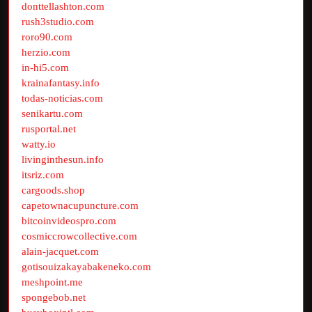
donttellashton.com
rush3studio.com
roro90.com
herzio.com
in-hi5.com
krainafantasy.info
todas-noticias.com
senikartu.com
rusportal.net
watty.io
livinginthesun.info
itsriz.com
cargoods.shop
capetownacupuncture.com
bitcoinvideospro.com
cosmiccrowcollective.com
alain-jacquet.com
gotisouizakayabakeneko.com
meshpoint.me
spongebob.net