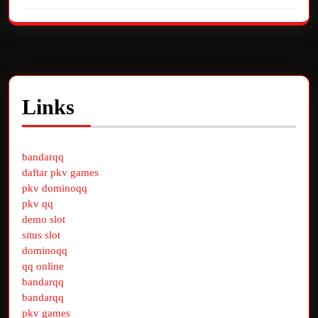
Links
bandarqq
daftar pkv games
pkv dominoqq
pkv qq
demo slot
situs slot
dominoqq
qq online
bandarqq
bandarqq
pkv games