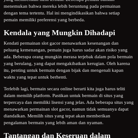
menemukan bahwa mereka lebih beruntung pada permainan
dengan tema tertentu. Hal ini mengindikasikan bahwa setiap
pemain memiliki preferensi yang berbeda.
Kendala yang Mungkin Dihadapi
Kendati permainan slot gacor menawarkan kesenangan dan
peluang kemenangan, pemain juga harus sadar akan risiko yang
ada. Beberapa orang mungkin merasa terjebak dalam pola bermain
yang berulang, yang dapat mengakibatkan kerugian. Oleh karena
itu, penting untuk bermain dengan bijak dan mengenali kapan
waktu yang tepat untuk berhenti.
Terlebih lagi, bermain secara online berarti kita juga harus teliti
dalam memilih platform. Pastikan untuk bermain di situs yang
terpercaya dan memiliki lisensi yang jelas. Ada beberapa situs yang
menawarkan permainan slot gacor, namun tidak semuanya dapat
diandalkan. Memilih situs yang tepat akan memberikan
pengalaman bermain yang lebih aman dan nyaman.
Tantangan dan Keseruan dalam