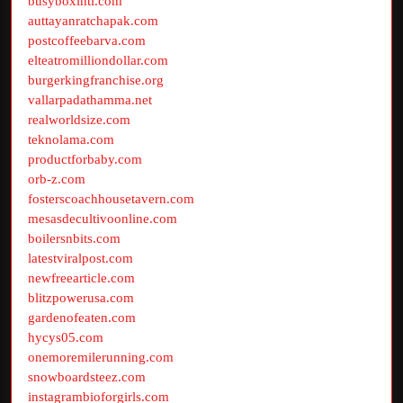
busyboxintl.com
auttayanratchapak.com
postcoffeebarva.com
elteatromilliondollar.com
burgerkingfranchise.org
vallarpadathamma.net
realworldsize.com
teknolama.com
productforbaby.com
orb-z.com
fosterscoachhousetavern.com
mesasdecultivoonline.com
boilersnbits.com
latestviralpost.com
newfreearticle.com
blitzpowerusa.com
gardenofeaten.com
hycys05.com
onemoremilerunning.com
snowboardsteez.com
instagrambioforgirls.com