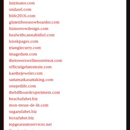
lutzinator.com
ondasrl.com
blife2016.com
glutenfreesnowboarder.com
lizmorrowdesign.com
healwithcannabidiol.com
kioskpages.com
trianglecurry.com
imagedum.com
thetowerswellnessretreat.com
officialgelatostrain.com
kaethejeweler.com
sattamatkasattaking.com
onepetlife.com
thebillboardexperiment.com
beachufabet.biz
mon-tresse-de-lit.com
sugarufabet.biz
boxufabet.biz
topgearautoservices.net