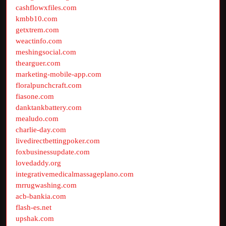
cashflowxfiles.com
kmbb10.com
getxtrem.com
weactinfo.com
meshingsocial.com
thearguer.com
marketing-mobile-app.com
floralpunchcraft.com
fiasone.com
danktankbattery.com
mealudo.com
charlie-day.com
livedirectbettingpoker.com
foxbusinessupdate.com
lovedaddy.org
integrativemedicalmassageplano.com
mrrugwashing.com
acb-bankia.com
flash-es.net
upshak.com