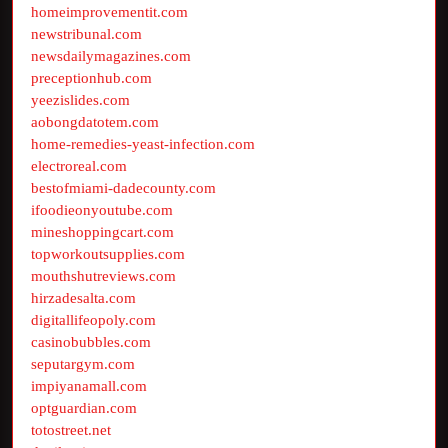
homeimprovementit.com
newstribunal.com
newsdailymagazines.com
preceptionhub.com
yeezislides.com
aobongdatotem.com
home-remedies-yeast-infection.com
electroreal.com
bestofmiami-dadecounty.com
ifoodieonyoutube.com
mineshoppingcart.com
topworkoutsupplies.com
mouthshutreviews.com
hirzadesalta.com
digitallifeopoly.com
casinobubbles.com
seputargym.com
impiyanamall.com
optguardian.com
totostreet.net