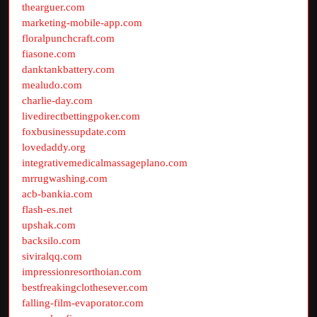
thearguer.com
marketing-mobile-app.com
floralpunchcraft.com
fiasone.com
danktankbattery.com
mealudo.com
charlie-day.com
livedirectbettingpoker.com
foxbusinessupdate.com
lovedaddy.org
integrativemedicalmassageplano.com
mrrugwashing.com
acb-bankia.com
flash-es.net
upshak.com
backsilo.com
siviralqq.com
impressionresorthoian.com
bestfreakingclothesever.com
falling-film-evaporator.com