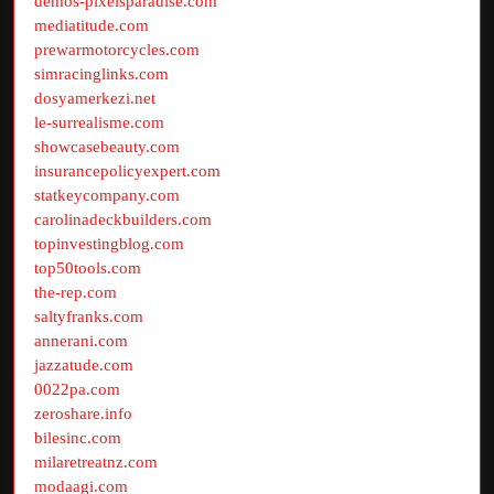
demos-pixelsparadise.com
mediatitude.com
prewarmotorcycles.com
simracinglinks.com
dosyamerkezi.net
le-surrealisme.com
showcasebeauty.com
insurancepolicyexpert.com
statkeycompany.com
carolinadeckbuilders.com
topinvestingblog.com
top50tools.com
the-rep.com
saltyfranks.com
annerani.com
jazzatude.com
0022pa.com
zeroshare.info
bilesinc.com
milaretreatnz.com
modaagi.com