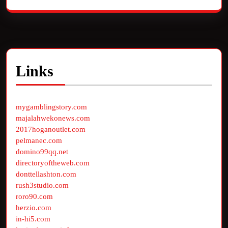
Links
mygamblingstory.com
majalahwekonews.com
2017hoganoutlet.com
pelmanec.com
domino99qq.net
directoryoftheweb.com
donttellashton.com
rush3studio.com
roro90.com
herzio.com
in-hi5.com