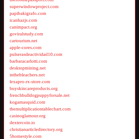
superwindowproject.com
papibakigrafo.com
icanhazjs.com
canimpact.org
goviralstudy.com
cartourism.net
apple-cores.com
pulserasdeactividad10.com
barbaracarlotti.com
desktopmining.net
inthebleachers.net
lexapro-rx-store.com
buyskincareproducts.org
frenchbulldogpuppyforsale.net
kogamasquid.com
themultiplicationtablechart.com
casinoglamour.org
dextercoin.io
christianarticledirectory.org
5homestyle.com