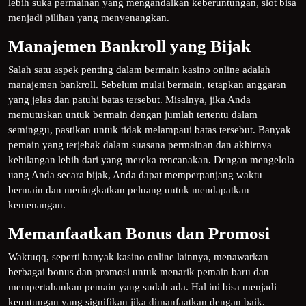
lebih suka permainan yang mengandalkan keberuntungan, slot bisa
menjadi pilihan yang menyenangkan.
Manajemen Bankroll yang Bijak
Salah satu aspek penting dalam bermain kasino online adalah
manajemen bankroll. Sebelum mulai bermain, tetapkan anggaran
yang jelas dan patuhi batas tersebut. Misalnya, jika Anda
memutuskan untuk bermain dengan jumlah tertentu dalam
seminggu, pastikan untuk tidak melampaui batas tersebut. Banyak
pemain yang terjebak dalam suasana permainan dan akhirnya
kehilangan lebih dari yang mereka rencanakan. Dengan mengelola
uang Anda secara bijak, Anda dapat memperpanjang waktu
bermain dan meningkatkan peluang untuk mendapatkan
kemenangan.
Memanfaatkan Bonus dan Promosi
Waktuqq, seperti banyak kasino online lainnya, menawarkan
berbagai bonus dan promosi untuk menarik pemain baru dan
mempertahankan pemain yang sudah ada. Hal ini bisa menjadi
keuntungan yang signifikan jika dimanfaatkan dengan baik.