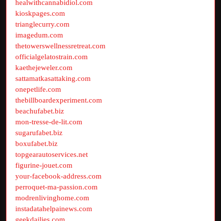
healwithcannabidiol.com
kioskpages.com
trianglecurry.com
imagedum.com
thetowerswellnessretreat.com
officialgelatostrain.com
kaethejeweler.com
sattamatkasattaking.com
onepetlife.com
thebillboardexperiment.com
beachufabet.biz
mon-tresse-de-lit.com
sugarufabet.biz
boxufabet.biz
topgearautoservices.net
figurine-jouet.com
your-facebook-address.com
perroquet-ma-passion.com
modrenlivinghome.com
instadatahelpainews.com
geekdailies.com