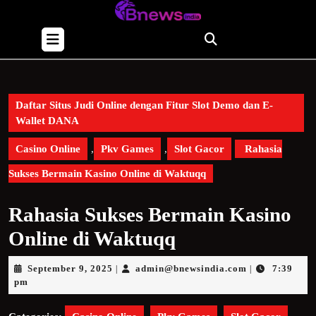
Skip
to
Open
content
Button
Skip
to
content
Daftar Situs Judi Online dengan Fitur Slot Demo dan E-
Wallet DANA
Casino Online
,
Pkv Games
,
Slot Gacor
Rahasia
Sukses Bermain Kasino Online di Waktuqq
Rahasia Sukses Bermain Kasino
Online di Waktuqq
September
admin@bnewsi
September 9, 2025
admin@bnewsindia.com
7:39
|
|
9,
pm
2025