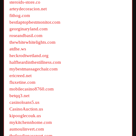
steroids-store.co
arteydecoracion.net
fithog.com
bestlaptopbestmonitor.com
georginaryland.com
roseandbasil.com
thewhitewhitelights.com
atdhe.ws
heckrodtwetland.org
halfheardinthestillness.com
mybestmassagechair.com
ericreed.net
fluxetine.com
mobilecasino8760.com
betqq3.net
casinoloans5.us
CasinoAuction.us
kipooglecouk.us
mykitchennhome.com
aumoulinvert.com
thefoodiepassport.com