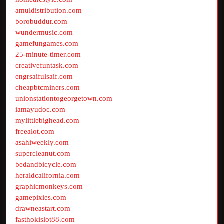
amuldistribution.com
borobuddur.com
wundermusic.com
gamefungames.com
25-minute-timer.com
creativefuntask.com
engrsaifulsaif.com
cheapbtcminers.com
unionstationtogeorgetown.com
iamayudoc.com
mylittlebighead.com
freealot.com
asahiweekly.com
supercleanut.com
bedandbicycle.com
heraldcalifornia.com
graphicmonkeys.com
gamepixies.com
drawneastart.com
fasthokislot88.com