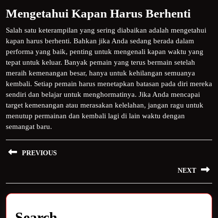
Mengetahui Kapan Harus Berhenti
Salah satu keterampilan yang sering diabaikan adalah mengetahui
kapan harus berhenti. Bahkan jika Anda sedang berada dalam
performa yang baik, penting untuk mengenali kapan waktu yang
tepat untuk keluar. Banyak pemain yang terus bermain setelah
meraih kemenangan besar, hanya untuk kehilangan semuanya
kembali. Setiap pemain harus menetapkan batasan pada diri mereka
sendiri dan belajar untuk menghormatinya. Jika Anda mencapai
target kemenangan atau merasakan kelelahan, jangan ragu untuk
menutup permainan dan kembali lagi di lain waktu dengan
semangat baru.
Post
PREVIOUS
navigation
Previous
NEXT
post:
Next
post:
Search