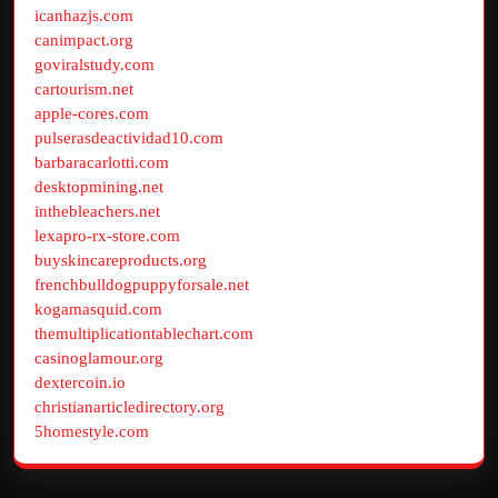
icanhazjs.com
canimpact.org
goviralstudy.com
cartourism.net
apple-cores.com
pulserasdeactividad10.com
barbaracarlotti.com
desktopmining.net
inthebleachers.net
lexapro-rx-store.com
buyskincareproducts.org
frenchbulldogpuppyforsale.net
kogamasquid.com
themultiplicationtablechart.com
casinoglamour.org
dextercoin.io
christianarticledirectory.org
5homestyle.com