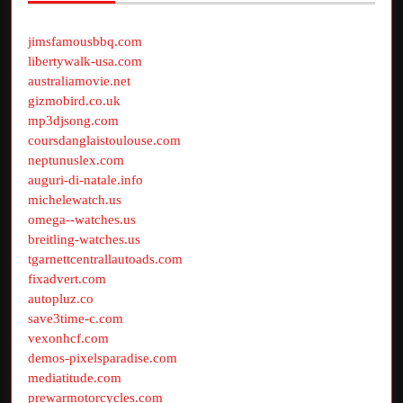
jimsfamousbbq.com
libertywalk-usa.com
australiamovie.net
gizmobird.co.uk
mp3djsong.com
coursdanglaistoulouse.com
neptunuslex.com
auguri-di-natale.info
michelewatch.us
omega--watches.us
breitling-watches.us
tgarnettcentrallautoads.com
fixadvert.com
autopluz.co
save3time-c.com
vexonhcf.com
demos-pixelsparadise.com
mediatitude.com
prewarmotorcycles.com