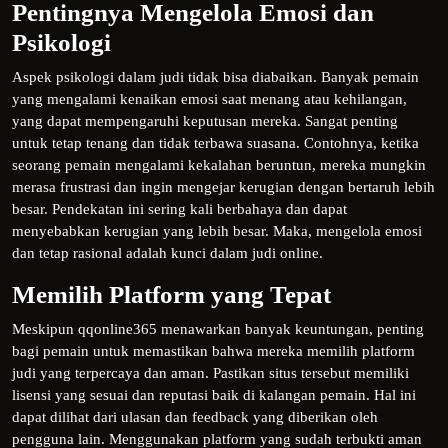
Pentingnya Mengelola Emosi dan
Psikologi
Aspek psikologi dalam judi tidak bisa diabaikan. Banyak pemain
yang mengalami kenaikan emosi saat menang atau kehilangan,
yang dapat mempengaruhi keputusan mereka. Sangat penting
untuk tetap tenang dan tidak terbawa suasana. Contohnya, ketika
seorang pemain mengalami kekalahan beruntun, mereka mungkin
merasa frustrasi dan ingin mengejar kerugian dengan bertaruh lebih
besar. Pendekatan ini sering kali berbahaya dan dapat
menyebabkan kerugian yang lebih besar. Maka, mengelola emosi
dan tetap rasional adalah kunci dalam judi online.
Memilih Platform yang Tepat
Meskipun qqonline365 menawarkan banyak keuntungan, penting
bagi pemain untuk memastikan bahwa mereka memilih platform
judi yang terpercaya dan aman. Pastikan situs tersebut memiliki
lisensi yang sesuai dan reputasi baik di kalangan pemain. Hal ini
dapat dilihat dari ulasan dan feedback yang diberikan oleh
pengguna lain. Menggunakan platform yang sudah terbukti aman