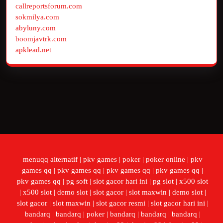
callreportsforum.com
sokmilya.com
abyluny.com
boomjavtrk.com
apklead.net
menuqq alternatif
|
pkv games
|
poker
|
poker online
|
pkv
games qq
|
pkv games qq
|
pkv games qq
|
pkv games qq
|
pkv games qq
|
pg soft
|
slot gacor hari ini
|
pg slot
|
x500 slot
|
x500 slot
|
demo slot
|
slot gacor
|
slot maxwin
|
demo slot
|
slot gacor
|
slot maxwin
|
slot gacor resmi
|
slot gacor hari ini
|
bandarq
|
bandarq
|
poker
|
bandarq
|
bandarq
|
bandarq
|