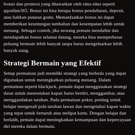
bonus dan promosi yang ditawarkan oleh situs-situs seperti
qqonline365. Bonus ini bisa berupa bonus pendaftaran, deposit,
atau bahkan putaran gratis. Memanfaatkan bonus ini dapat
memberikan keuntungan tambahan dan kesempatan lebih untuk
menang. Sebagai contoh, jika seorang pemain mendaftar dan
mendapatkan bonus selamat datang, mereka bisa memperbesar
peluang bermain lebih banyak tanpa harus mengeluarkan lebih
banyak uang.
Strategi Bermain yang Efektif
Setiap permainan judi memiliki strategi yang berbeda yang dapat
digunakan untuk meningkatkan peluang menang. Dalam
permainan seperti blackjack, pemain dapat menggunakan strategi
dasar untuk menentukan kapan harus berdiri, menggambar, atau
menggandakan taruhan. Pada permainan poker, penting untuk
belajar mengenali pola taruhan lawan dan mengetahui kapan waktu
yang tepat untuk bertaruh atau melipat kartu. Dengan belajar dan
berlatih, pemain dapat meningkatkan kemampuan dan kepercayaan
diri mereka dalam bermain.