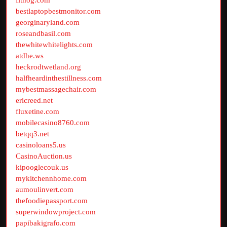
bestlaptopbestmonitor.com
georginaryland.com
roseandbasil.com
thewhitewhitelights.com
atdhe.ws
heckrodtwetland.org
halfheardinthestillness.com
mybestmassagechair.com
ericreed.net
fluxetine.com
mobilecasino8760.com
betqq3.net
casinoloans5.us
CasinoAuction.us
kipooglecouk.us
mykitchennhome.com
aumoulinvert.com
thefoodiepassport.com
superwindowproject.com
papibakigrafo.com