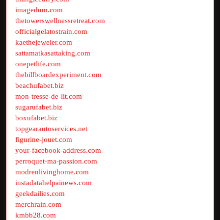
imagedum.com
thetowerswellnessretreat.com
officialgelatostrain.com
kaethejeweler.com
sattamatkasattaking.com
onepetlife.com
thebillboardexperiment.com
beachufabet.biz
mon-tresse-de-lit.com
sugarufabet.biz
boxufabet.biz
topgearautoservices.net
figurine-jouet.com
your-facebook-address.com
perroquet-ma-passion.com
modrenlivinghome.com
instadatahelpainews.com
geekdailies.com
merchrain.com
kmbb28.com