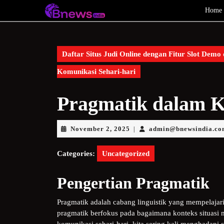
Skip
Home
to
content
Skip
to
Daftar Situs Judi Online dengan Fitur Slot Dem
content
Komunikasi Sehari-hari
Pragmatik dalam K
November
November 2, 2025
admin@bnewsindia.c
|
2,
2025
Categories:
Uncategorized
Pengertian Pragmatik
Pragmatik adalah cabang linguistik yang mempelaja
pragmatik berfokus pada bagaimana konteks situasi