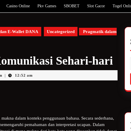
Casino Online
Pkv Games
SBOBET
Slot Gacor
Togel Onli
o dan E-Wallet DANA
Uncategorized
Pragmatik dalam
omunikasi Sehari-hari
admin@bnewsindia.com
om
12:52 am
|
ri makna dalam konteks penggunaan bahasa. Secara sederhana,
 memengaruhi pemahaman dan interpretasi ucapan. Dalam