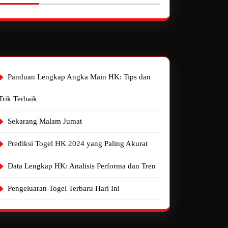
Panduan Lengkap Angka Main HK: Tips dan
Trik Terbaik
Sekarang Malam Jumat
Prediksi Togel HK 2024 yang Paling Akurat
Data Lengkap HK: Analisis Performa dan Tren
Pengeluaran Togel Terbaru Hari Ini