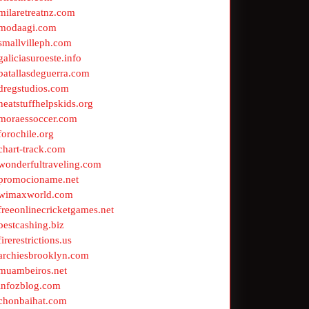
milaretreatnz.com
modaagi.com
smallvilleph.com
galiciasuroeste.info
batallasdeguerra.com
dregstudios.com
neatstuffhelpskids.org
moraessoccer.com
forochile.org
chart-track.com
wonderfultraveling.com
promocioname.net
wimaxworld.com
freeonlinecricketgames.net
bestcashing.biz
firerestrictions.us
archiesbrooklyn.com
muambeiros.net
infozblog.com
chonbaihat.com