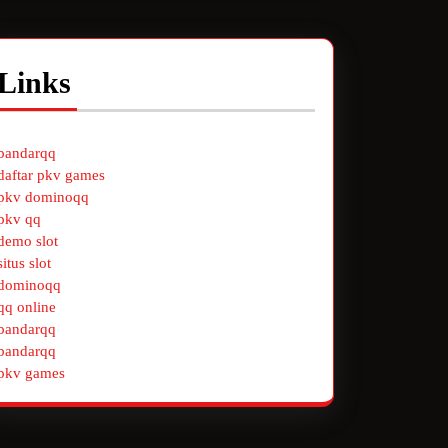
Links
bandarqq
daftar pkv games
pkv dominoqq
pkv qq
demo slot
situs slot
dominoqq
qq online
bandarqq
bandarqq
pkv games