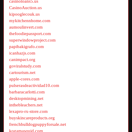
casinoloans5.us
CasinoAuction.us
kipooglecouk.us
mykitchennhome.com
aumoulinvert.com
thefoodiepassport.com
superwindowproject.com
papibakigrafo.com
icanhazjs.com
canimpact.org
goviralstudy.com
cartourism.net
apple-cores.com
pulserasdeactividad10.com
barbaracarlotti.com
desktopmining.net
inthebleachers.net
lexapro-rx-store.com
buyskincareproducts.org
frenchbulldogpuppyforsale.net
kogamasquid.com