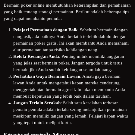
Bermain poker online membutuhkan keterampilan dan pemahaman
yang baik tentang strategi permainan. Berikut adalah beberapa tips
yang dapat membantu pemula:
Pelajari Permainan dengan Baik
: Sebelum bermain dengan
uang asli, ada baiknya Anda berlatih terlebih dahulu dengan
permainan poker gratis. Ini akan membantu Anda memahami
alur permainan tanpa risiko kehilangan uang.
Kelola Keuangan Anda
: Penting untuk memiliki anggaran
yang jelas saat bermain poker. Jangan tergoda untuk terus
bermain jika Anda sudah kehilangan sejumlah uang.
Perhatikan Gaya Bermain Lawan
: Amati gaya bermain
lawan Anda untuk mengetahui kapan mereka cenderung
menggertak atau bermain agresif. Ini akan membantu Anda
membuat keputusan yang lebih baik dalam taruhan.
Jangan Terlalu Serakah
: Salah satu kesalahan terbesar
pemain pemula adalah terlalu sering melanjutkan permainan
meskipun memiliki tangan yang lemah. Pelajari kapan waktu
yang tepat untuk melipat kartu.