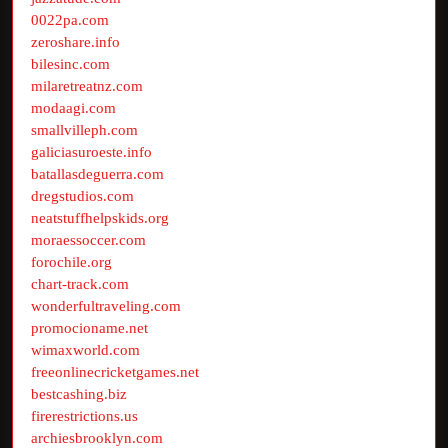
0022pa.com
zeroshare.info
bilesinc.com
milaretreatnz.com
modaagi.com
smallvilleph.com
galiciasuroeste.info
batallasdeguerra.com
dregstudios.com
neatstuffhelpskids.org
moraessoccer.com
forochile.org
chart-track.com
wonderfultraveling.com
promocioname.net
wimaxworld.com
freeonlinecricketgames.net
bestcashing.biz
firerestrictions.us
archiesbrooklyn.com