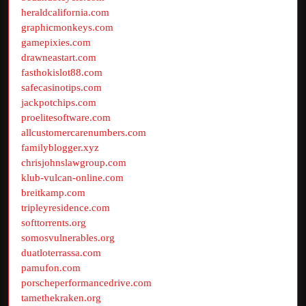
heraldcalifornia.com
graphicmonkeys.com
gamepixies.com
drawneastart.com
fasthokislot88.com
safecasinotips.com
jackpotchips.com
proelitesoftware.com
allcustomercarenumbers.com
familyblogger.xyz
chrisjohnslawgroup.com
klub-vulcan-online.com
breitkamp.com
tripleyresidence.com
softtorrents.org
somosvulnerables.org
duatloterrassa.com
pamufon.com
porscheperformancedrive.com
tamethekraken.org