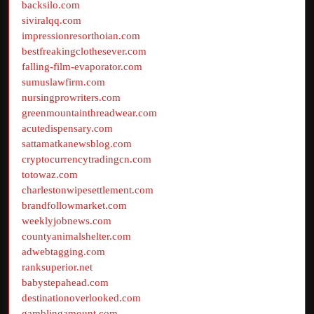
backsilo.com
siviralqq.com
impressionresorthoian.com
bestfreakingclothesever.com
falling-film-evaporator.com
sumuslawfirm.com
nursingprowriters.com
greenmountainthreadwear.com
acutedispensary.com
sattamatkanewsblog.com
cryptocurrencytradingcn.com
totowaz.com
charlestonwipesettlement.com
brandfollowmarket.com
weeklyjobnews.com
countyanimalshelter.com
adwebtagging.com
ranksuperior.net
babystepahead.com
destinationoverlooked.com
gamblingamount.com