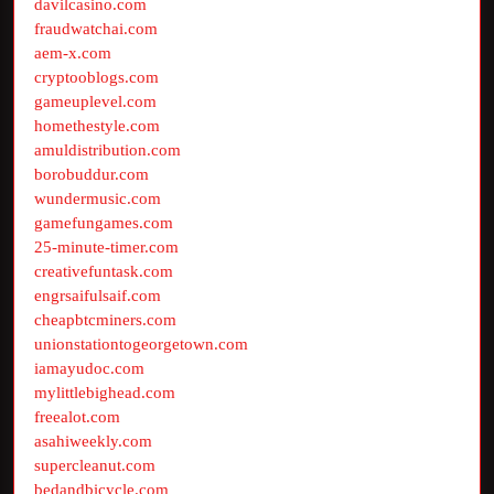
davilcasino.com
fraudwatchai.com
aem-x.com
cryptooblogs.com
gameuplevel.com
homethestyle.com
amuldistribution.com
borobuddur.com
wundermusic.com
gamefungames.com
25-minute-timer.com
creativefuntask.com
engrsaifulsaif.com
cheapbtcminers.com
unionstationtogeorgetown.com
iamayudoc.com
mylittlebighead.com
freealot.com
asahiweekly.com
supercleanut.com
bedandbicycle.com