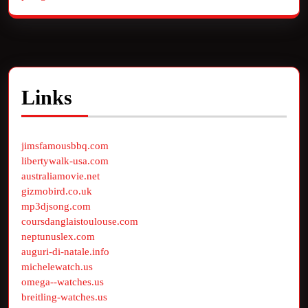
Links
jimsfamousbbq.com
libertywalk-usa.com
australiamovie.net
gizmobird.co.uk
mp3djsong.com
coursdanglaistoulouse.com
neptunuslex.com
auguri-di-natale.info
michelewatch.us
omega--watches.us
breitling-watches.us