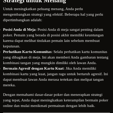
Strategi untuk Menang
Untuk meningkatkan peluang menang, Anda perlu
mengembangkan strategi yang efektif. Beberapa hal yang perlu
dipertimbangkan adalah:
Posisi Anda di Meja
: Posisi Anda di meja sangat penting dalam
poker. Pemain yang berada di posisi akhir memiliki keuntungan
karena dapat melihat tindakan pemain lain sebelum membuat
keputusan.
Perhatikan Kartu Komunitas
: Selalu perhatikan kartu komunitas
yang dibagikan di meja. Ini akan memberi Anda gambaran tentang
kombinasi tangan yang mungkin dimiliki oleh lawan Anda.
Bermain Agresif dengan Kartu Kuat
: Jika Anda memiliki
kombinasi kartu yang kuat, jangan ragu untuk bertaruh agresif. Ini
dapat membuat lawan Anda merasa tertekan dan melipat tangan
mereka.
Dengan memahami dasar-dasar poker dan menerapkan strategi
yang tepat, Anda dapat meningkatkan keterampilan bermain poker
online dan mulai menikmati permainan dengan lebih baik.