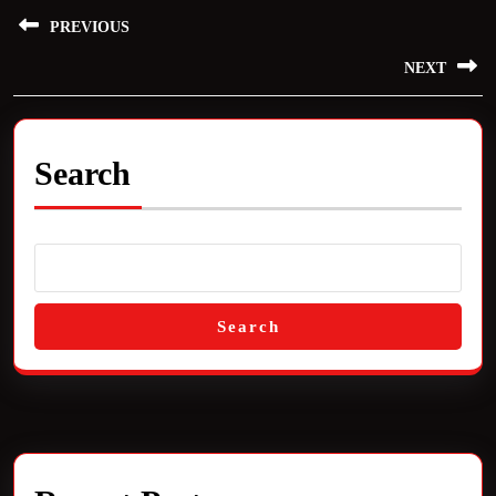
Post
PREVIOUS
navigation
Previous
NEXT
post:
Next
post:
Search
Search