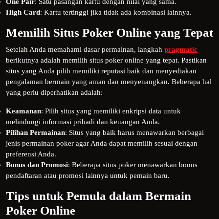
One Pair
: Satu pasangan kartu dengan nilai yang sama.
High Card
: Kartu tertinggi jika tidak ada kombinasi lainnya.
Memilih Situs Poker Online yang Tepat
Setelah Anda memahami dasar permainan, langkah
pragmatic
berikutnya adalah memilih situs poker online yang tepat. Pastikan
situs yang Anda pilih memiliki reputasi baik dan menyediakan
pengalaman bermain yang aman dan menyenangkan. Beberapa hal
yang perlu diperhatikan adalah:
Keamanan
: Pilih situs yang memiliki enkripsi data untuk
melindungi informasi pribadi dan keuangan Anda.
Pilihan Permainan
: Situs yang baik harus menawarkan berbagai
jenis permainan poker agar Anda dapat memilih sesuai dengan
preferensi Anda.
Bonus dan Promosi
: Beberapa situs poker menawarkan bonus
pendaftaran atau promosi lainnya untuk pemain baru.
Tips untuk Pemula dalam Bermain
Poker Online