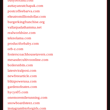
busyboxintl.com
auttayanratchapak.com
postcoffeebarva.com
elteatromilliondollar.com
burgerkingfranchise.org
vallarpadathamma.net
realworldsize.com
teknolama.com
productforbaby.com
orb-z.com
fosterscoachhousetavern.com
mesasdecultivoonline.com
boilersnbits.com
latestviralpost.com
newfreearticle.com
blitzpowerusa.com
gardenofeaten.com
hycys05.com
onemoremilerunning.com
snowboardsteez.com
instagrambioforgirls.com