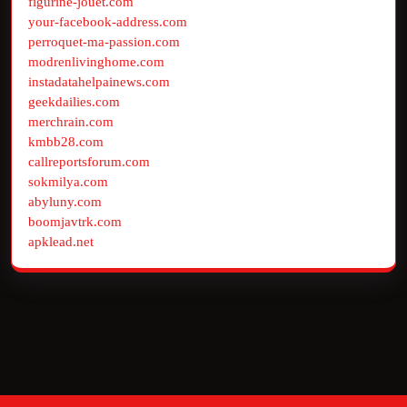
figurine-jouet.com
your-facebook-address.com
perroquet-ma-passion.com
modrenlivinghome.com
instadatahelpainews.com
geekdailies.com
merchrain.com
kmbb28.com
callreportsforum.com
sokmilya.com
abyluny.com
boomjavtrk.com
apklead.net