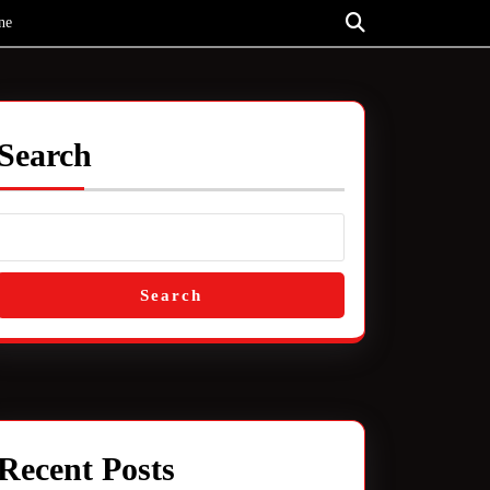
ne
Search
Search
Recent Posts