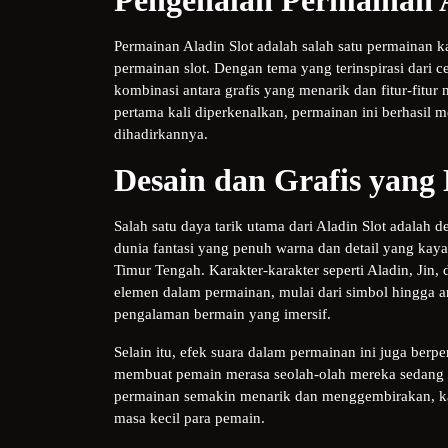
Pengenalan Permainan A
Permainan Aladin Slot adalah salah satu permainan 
permainan slot. Dengan tema yang terinspirasi dari 
kombinasi antara grafis yang menarik dan fitur-fit
pertama kali diperkenalkan, permainan ini berhasil
dihadirkannya.
Desain dan Grafis yan
Salah satu daya tarik utama dari Aladin Slot adalah
dunia fantasi yang penuh warna dan detail yang kaya
Timur Tengah. Karakter-karakter seperti Aladin, Jin
elemen dalam permainan, mulai dari simbol hingga 
pengalaman bermain yang imersif.
Selain itu, efek suara dalam permainan ini juga berpe
membuat pemain merasa seolah-olah mereka sedang be
permainan semakin menarik dan menggembirakan, ka
masa kecil para pemain.