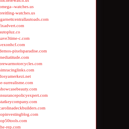
michelewatch.us
omega--watches.us
breitling-watches.us
tgarnettcentrallautoads.com
fixadvert.com
autopluz.co
save3time-c.com
vexonhcf.com
demos-pixelsparadise.com
mediatitude.com
prewarmotorcycles.com
simracinglinks.com
dosyamerkezi.net
le-surrealisme.com
showcasebeauty.com
insurancepolicyexpert.com
statkeycompany.com
carolinadeckbuilders.com
topinvestingblog.com
top50tools.com
the-rep.com