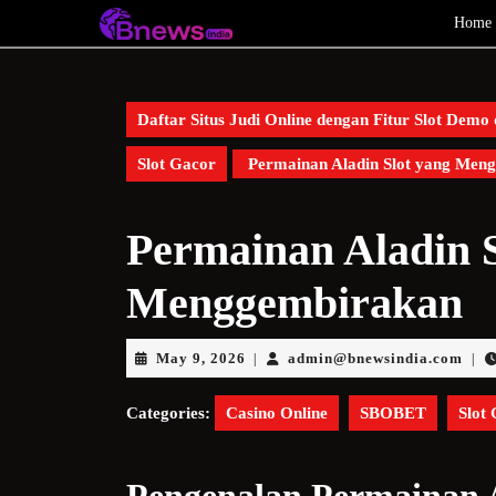
Skip
Home
to
content
Skip
to
Daftar Situs Judi Online dengan Fitur Slot Dem
content
Slot Gacor
Permainan Aladin Slot yang Men
Permainan Aladin S
Menggembirakan
May
adm
May 9, 2026
admin@bnewsindia.com
|
|
9,
2026
Categories:
Casino Online
SBOBET
Slot