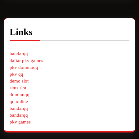
Links
bandarqq
daftar pkv games
pkv dominoqq
pkv qq
demo slot
situs slot
dominoqq
qq online
bandarqq
bandarqq
pkv games