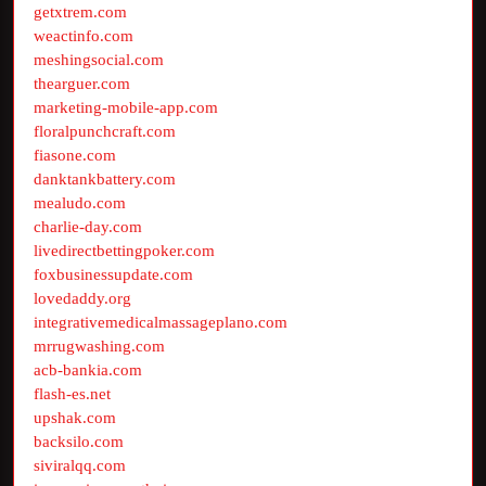
getxtrem.com
weactinfo.com
meshingsocial.com
thearguer.com
marketing-mobile-app.com
floralpunchcraft.com
fiasone.com
danktankbattery.com
mealudo.com
charlie-day.com
livedirectbettingpoker.com
foxbusinessupdate.com
lovedaddy.org
integrativemedicalmassageplano.com
mrrugwashing.com
acb-bankia.com
flash-es.net
upshak.com
backsilo.com
siviralqq.com