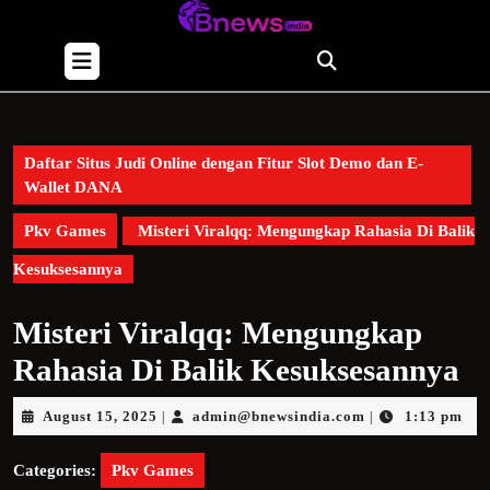
Skip
to
Open
content
Button
Skip
to
content
Daftar Situs Judi Online dengan Fitur Slot Demo dan E-
Wallet DANA
Pkv Games
Misteri Viralqq: Mengungkap Rahasia Di Balik
Kesuksesannya
Misteri Viralqq: Mengungkap
Rahasia Di Balik Kesuksesannya
August
admin@bnewsind
August 15, 2025
admin@bnewsindia.com
1:13 pm
|
|
15,
2025
Categories:
Pkv Games