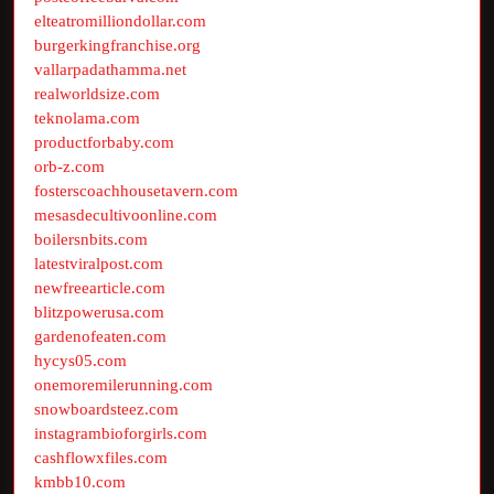
elteatromilliondollar.com
burgerkingfranchise.org
vallarpadathamma.net
realworldsize.com
teknolama.com
productforbaby.com
orb-z.com
fosterscoachhousetavern.com
mesasdecultivoonline.com
boilersnbits.com
latestviralpost.com
newfreearticle.com
blitzpowerusa.com
gardenofeaten.com
hycys05.com
onemoremilerunning.com
snowboardsteez.com
instagrambioforgirls.com
cashflowxfiles.com
kmbb10.com