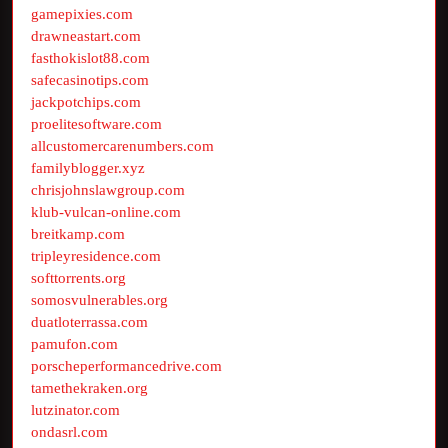
gamepixies.com
drawneastart.com
fasthokislot88.com
safecasinotips.com
jackpotchips.com
proelitesoftware.com
allcustomercarenumbers.com
familyblogger.xyz
chrisjohnslawgroup.com
klub-vulcan-online.com
breitkamp.com
tripleyresidence.com
softtorrents.org
somosvulnerables.org
duatloterrassa.com
pamufon.com
porscheperformancedrive.com
tamethekraken.org
lutzinator.com
ondasrl.com