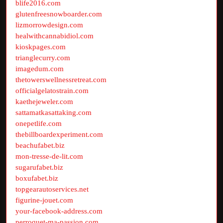
blife2016.com
glutenfreesnowboarder.com
lizmorrowdesign.com
healwithcannabidiol.com
kioskpages.com
trianglecurry.com
imagedum.com
thetowerswellnessretreat.com
officialgelatostrain.com
kaethejeweler.com
sattamatkasattaking.com
onepetlife.com
thebillboardexperiment.com
beachufabet.biz
mon-tresse-de-lit.com
sugarufabet.biz
boxufabet.biz
topgearautoservices.net
figurine-jouet.com
your-facebook-address.com
perroquet-ma-passion.com