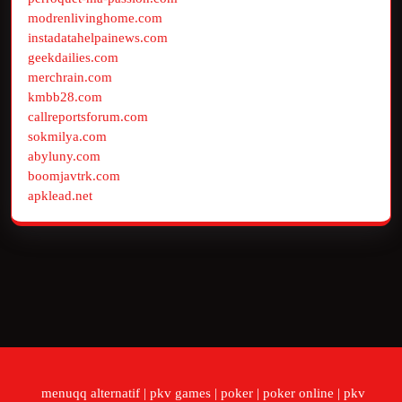
modrenlivinghome.com
instadatahelpainews.com
geekdailies.com
merchrain.com
kmbb28.com
callreportsforum.com
sokmilya.com
abyluny.com
boomjavtrk.com
apklead.net
menuqq alternatif
|
pkv games
|
poker
|
poker online
|
pkv