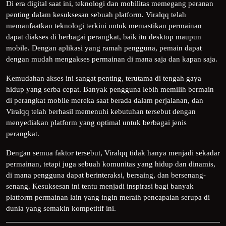
Di era digital saat ini, teknologi dan mobilitas memegang peranan
penting dalam kesuksesan sebuah platform. Viralqq telah
memanfaatkan teknologi terkini untuk memastikan permainan
dapat diakses di berbagai perangkat, baik itu desktop maupun
mobile. Dengan aplikasi yang ramah pengguna, pemain dapat
dengan mudah mengakses permainan di mana saja dan kapan saja.
Kemudahan akses ini sangat penting, terutama di tengah gaya
hidup yang serba cepat. Banyak pengguna lebih memilih bermain
di perangkat mobile mereka saat berada dalam perjalanan, dan
Viralqq telah berhasil memenuhi kebutuhan tersebut dengan
menyediakan platform yang optimal untuk berbagai jenis
perangkat.
Dengan semua faktor tersebut, Viralqq tidak hanya menjadi sekadar
permainan, tetapi juga sebuah komunitas yang hidup dan dinamis,
di mana pengguna dapat berinteraksi, bersaing, dan bersenang-
senang. Kesuksesan ini tentu menjadi inspirasi bagi banyak
platform permainan lain yang ingin meraih pencapaian serupa di
dunia yang semakin kompetitif ini.