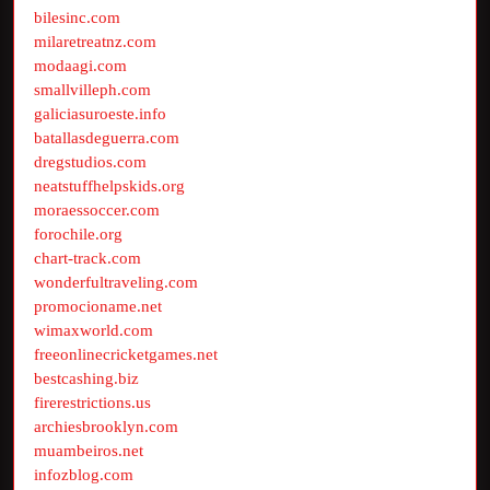
bilesinc.com
milaretreatnz.com
modaagi.com
smallvilleph.com
galiciasuroeste.info
batallasdeguerra.com
dregstudios.com
neatstuffhelpskids.org
moraessoccer.com
forochile.org
chart-track.com
wonderfultraveling.com
promocioname.net
wimaxworld.com
freeonlinecricketgames.net
bestcashing.biz
firerestrictions.us
archiesbrooklyn.com
muambeiros.net
infozblog.com