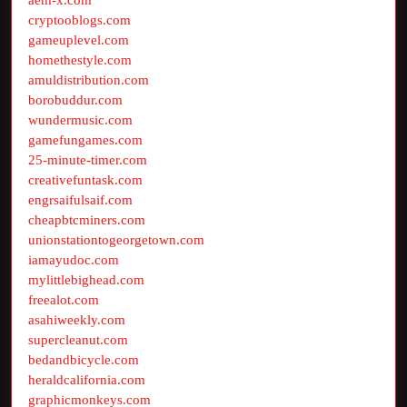
cryptooblogs.com
gameuplevel.com
homethestyle.com
amuldistribution.com
borobuddur.com
wundermusic.com
gamefungames.com
25-minute-timer.com
creativefuntask.com
engrsaifulsaif.com
cheapbtcminers.com
unionstationtogeorgetown.com
iamayudoc.com
mylittlebighead.com
freealot.com
asahiweekly.com
supercleanut.com
bedandbicycle.com
heraldcalifornia.com
graphicmonkeys.com