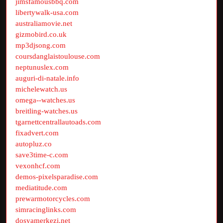
jimsfamousbbq.com
libertywalk-usa.com
australiamovie.net
gizmobird.co.uk
mp3djsong.com
coursdanglaistoulouse.com
neptunuslex.com
auguri-di-natale.info
michelewatch.us
omega--watches.us
breitling-watches.us
tgarnettcentrallautoads.com
fixadvert.com
autopluz.co
save3time-c.com
vexonhcf.com
demos-pixelsparadise.com
mediatitude.com
prewarmotorcycles.com
simracinglinks.com
dosyamerkezi.net