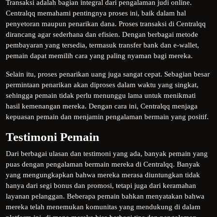
Transaksi adalah bagian integral dari pengalaman judi online.
Centralqq memahami pentingnya proses ini, baik dalam hal
penyetoran maupun penarikan dana. Proses transaksi di Centralqq
dirancang agar sederhana dan efisien. Dengan berbagai metode
pembayaran yang tersedia, termasuk transfer bank dan e-wallet,
pemain dapat memilih cara yang paling nyaman bagi mereka.
Selain itu, proses penarikan uang juga sangat cepat. Sebagian besar
permintaan penarikan akan diproses dalam waktu yang singkat,
sehingga pemain tidak perlu menunggu lama untuk menikmati
hasil kemenangan mereka. Dengan cara ini, Centralqq menjaga
kepuasan pemain dan menjamin pengalaman bermain yang positif.
Testimoni Pemain
Dari berbagai ulasan dan testimoni yang ada, banyak pemain yang
puas dengan pengalaman bermain mereka di Centralqq. Banyak
yang mengungkapkan bahwa mereka merasa diuntungkan tidak
hanya dari segi bonus dan promosi, tetapi juga dari keramahan
layanan pelanggan. Beberapa pemain bahkan menyatakan bahwa
mereka telah menemukan komunitas yang mendukung di dalam