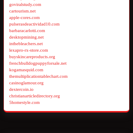
goviralstudy.com
cartourism.net
apple-cores.com
pulserasdeactividad10.com
barbaracarlotti.com
desktopmining.net
inthebleachers.net
lexapro-rx-store.com
buyskincareproducts.org
frenchbulldogpuppyforsale.net
kogamasquid.com
themultiplicationtablechart.com
casinoglamour.org
dextercoin.io
christianarticledirectory.org
5homestyle.com