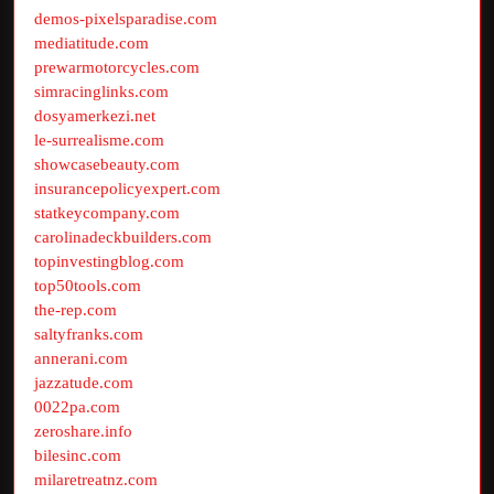
demos-pixelsparadise.com
mediatitude.com
prewarmotorcycles.com
simracinglinks.com
dosyamerkezi.net
le-surrealisme.com
showcasebeauty.com
insurancepolicyexpert.com
statkeycompany.com
carolinadeckbuilders.com
topinvestingblog.com
top50tools.com
the-rep.com
saltyfranks.com
annerani.com
jazzatude.com
0022pa.com
zeroshare.info
bilesinc.com
milaretreatnz.com