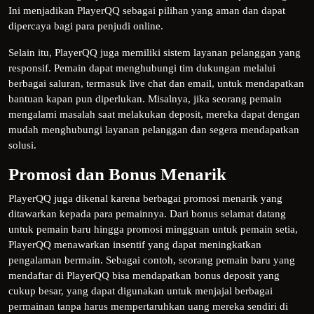
Ini menjadikan PlayerQQ sebagai pilihan yang aman dan dapat
dipercaya bagi para penjudi online.
Selain itu, PlayerQQ juga memiliki sistem layanan pelanggan yang
responsif. Pemain dapat menghubungi tim dukungan melalui
berbagai saluran, termasuk live chat dan email, untuk mendapatkan
bantuan kapan pun diperlukan. Misalnya, jika seorang pemain
mengalami masalah saat melakukan deposit, mereka dapat dengan
mudah menghubungi layanan pelanggan dan segera mendapatkan
solusi.
Promosi dan Bonus Menarik
PlayerQQ juga dikenal karena berbagai promosi menarik yang
ditawarkan kepada para pemainnya. Dari bonus selamat datang
untuk pemain baru hingga promosi mingguan untuk pemain setia,
PlayerQQ menawarkan insentif yang dapat meningkatkan
pengalaman bermain. Sebagai contoh, seorang pemain baru yang
mendaftar di PlayerQQ bisa mendapatkan bonus deposit yang
cukup besar, yang dapat digunakan untuk menjajal berbagai
permainan tanpa harus mempertaruhkan uang mereka sendiri di