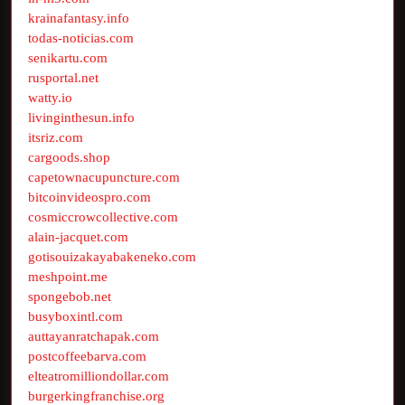
krainafantasy.info
todas-noticias.com
senikartu.com
rusportal.net
watty.io
livinginthesun.info
itsriz.com
cargoods.shop
capetownacupuncture.com
bitcoinvideospro.com
cosmiccrowcollective.com
alain-jacquet.com
gotisouizakayabakeneko.com
meshpoint.me
spongebob.net
busyboxintl.com
auttayanratchapak.com
postcoffeebarva.com
elteatromilliondollar.com
burgerkingfranchise.org