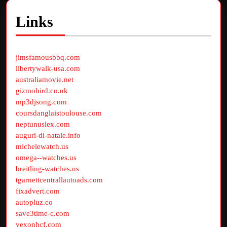
Links
jimsfamousbbq.com
libertywalk-usa.com
australiamovie.net
gizmobird.co.uk
mp3djsong.com
coursdanglaistoulouse.com
neptunuslex.com
auguri-di-natale.info
michelewatch.us
omega--watches.us
breitling-watches.us
tgarnettcentrallautoads.com
fixadvert.com
autopluz.co
save3time-c.com
vexonhcf.com