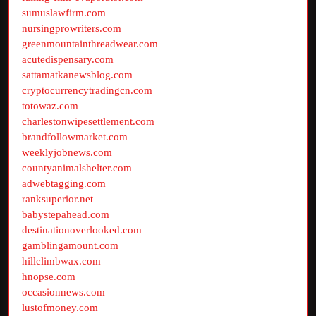
sumuslawfirm.com
nursingprowriters.com
greenmountainthreadwear.com
acutedispensary.com
sattamatkanewsblog.com
cryptocurrencytradingcn.com
totowaz.com
charlestonwipesettlement.com
brandfollowmarket.com
weeklyjobnews.com
countyanimalshelter.com
adwebtagging.com
ranksuperior.net
babystepahead.com
destinationoverlooked.com
gamblingamount.com
hillclimbwax.com
hnopse.com
occasionnews.com
lustofmoney.com