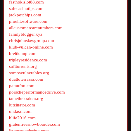
fasthokislot88.com
safecasinotips.com
jackpotchips.com
proelitesoftware.com
allcustomercarenumbers.com
familyblogger.xyz
chrisjohnslawgroup.com
klub-vulcan-online.com
breitkamp.com
tripleyresidence.com
softtorrents.org
somosvulnerables.org
duatloterrassa.com
pamufon.com
porscheperformancedrive.com
tamethekraken.org
lutzinator.com
ondasrl.com
blife2016.com
glutenfreesnowboarder.com
lizmorrowdesign.com