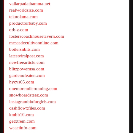
vallarpadathamma.net
realworldsize.com
teknolama.com
productforbaby.com
orb-z.com
fosterscoachhousetavern.com
mesasdecultivoonline.com
boilersnbits.com
latestviralpost.com
newfreearticle.com
blitzpowerusa.com
gardenofeaten.com
hycys05.com
onemoremilerunning.com
snowboardsteez.com
instagrambioforgirls.com
cashflowxfiles.com
kmbb10.com
getxtrem.com
weactinfo.com