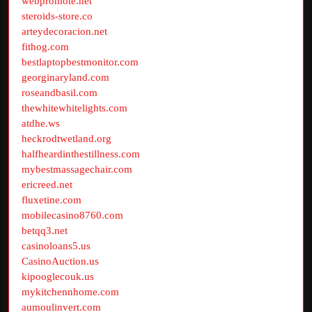
webpromote.net
steroids-store.co
arteydecoracion.net
fithog.com
bestlaptopbestmonitor.com
georginaryland.com
roseandbasil.com
thewhitewhitelights.com
atdhe.ws
heckrodtwetland.org
halfheardinthestillness.com
mybestmassagechair.com
ericreed.net
fluxetine.com
mobilecasino8760.com
betqq3.net
casinoloans5.us
CasinoAuction.us
kipooglecouk.us
mykitchennhome.com
aumoulinvert.com