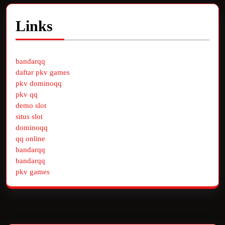
Links
bandarqq
daftar pkv games
pkv dominoqq
pkv qq
demo slot
situs slot
dominoqq
qq online
bandarqq
bandarqq
pkv games