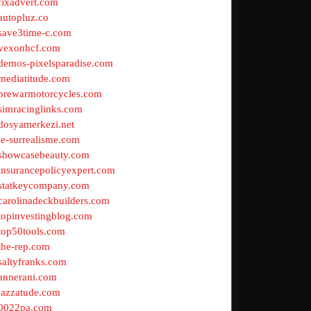
fixadvert.com
autopluz.co
save3time-c.com
vexonhcf.com
demos-pixelsparadise.com
mediatitude.com
prewarmotorcycles.com
simracinglinks.com
dosyamerkezi.net
le-surrealisme.com
showcasebeauty.com
insurancepolicyexpert.com
statkeycompany.com
carolinadeckbuilders.com
topinvestingblog.com
top50tools.com
the-rep.com
saltyfranks.com
annerani.com
jazzatude.com
0022pa.com