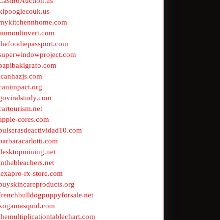
CasinoAuction.us
kipooglecouk.us
mykitchennhome.com
aumoulinvert.com
thefoodiepassport.com
superwindowproject.com
papibakigrafo.com
icanhazjs.com
canimpact.org
goviralstudy.com
cartourism.net
apple-cores.com
pulserasdeactividad10.com
barbaracarlotti.com
desktopmining.net
inthebleachers.net
lexapro-rx-store.com
buyskincareproducts.org
frenchbulldogpuppyforsale.net
kogamasquid.com
themultiplicationtablechart.com