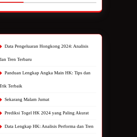
Data Pengeluaran Hongkong 2024: Analisis
dan Tren Terbaru
Panduan Lengkap Angka Main HK: Tips dan
Trik Terbaik
Sekarang Malam Jumat
Prediksi Togel HK 2024 yang Paling Akurat
Data Lengkap HK: Analisis Performa dan Tren