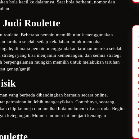
kan bola kecil ke dalamnya. Saat bola berhenti, nomor dan
uhan.
 Judi Roulette
ain roulette. Beberapa pemain memilih untuk menggunakan
kan taruhan setelah setiap kekalahan untuk mencoba
ingale, di mana pemain menggandakan taruhan mereka setelah
a strategi yang bisa menjamin kemenangan, dan semua strategi
bih berpengalaman mungkin memilih untuk melakukan taruhan
tau genap/ganjil.
isik
aman yang berbeda dibandingkan bermain secara online.
at permainan ini lebih mengasyikkan. Contohnya, seorang
n chip ke meja dan melihat bola meluncur di atas roda. Begitu
dengan ketegangan. Momen-momen ini menjadi kenangan
oulette