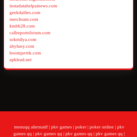
instadatahelpainews.com
geekdailies.com
merchrain.com
kmbb28.com
callreportsforum.com
sokmilya.com
abyluny.com
boomjavtrk.com
apklead.net
menuqq alternatif
|
pkv games
|
poker
|
poker online
|
pkv
games qq
|
pkv games qq
|
pkv games qq
|
pkv games qq
|