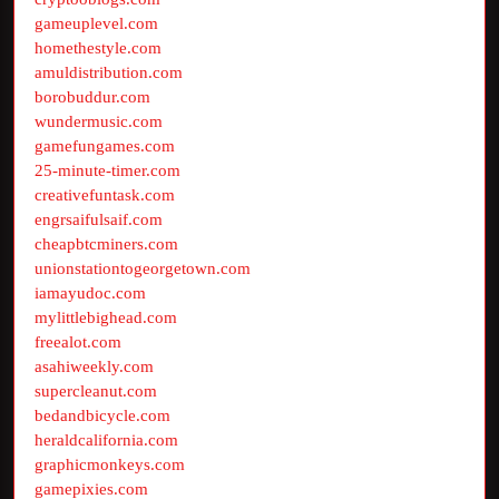
gameuplevel.com
homethestyle.com
amuldistribution.com
borobuddur.com
wundermusic.com
gamefungames.com
25-minute-timer.com
creativefuntask.com
engrsaifulsaif.com
cheapbtcminers.com
unionstationtogeorgetown.com
iamayudoc.com
mylittlebighead.com
freealot.com
asahiweekly.com
supercleanut.com
bedandbicycle.com
heraldcalifornia.com
graphicmonkeys.com
gamepixies.com