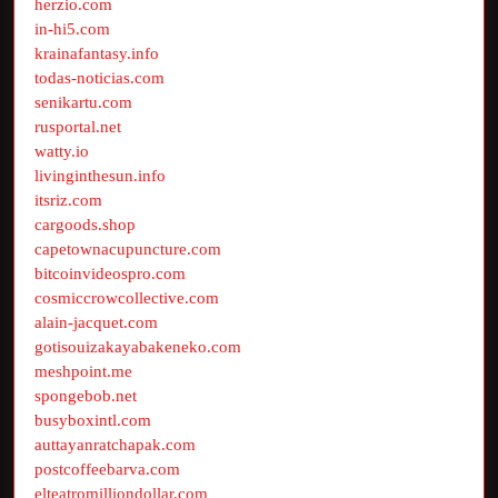
herzio.com
in-hi5.com
krainafantasy.info
todas-noticias.com
senikartu.com
rusportal.net
watty.io
livinginthesun.info
itsriz.com
cargoods.shop
capetownacupuncture.com
bitcoinvideospro.com
cosmiccrowcollective.com
alain-jacquet.com
gotisouizakayabakeneko.com
meshpoint.me
spongebob.net
busyboxintl.com
auttayanratchapak.com
postcoffeebarva.com
elteatromilliondollar.com