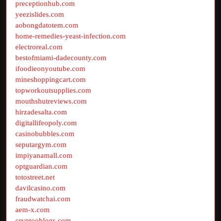
preceptionhub.com
yeezislides.com
aobongdatotem.com
home-remedies-yeast-infection.com
electroreal.com
bestofmiami-dadecounty.com
ifoodieonyoutube.com
mineshoppingcart.com
topworkoutsupplies.com
mouthshutreviews.com
hirzadesalta.com
digitallifeopoly.com
casinobubbles.com
seputargym.com
impiyanamall.com
optguardian.com
totostreet.net
davilcasino.com
fraudwatchai.com
aem-x.com
cryptooblogs.com