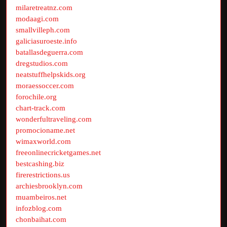
milaretreatnz.com
modaagi.com
smallvilleph.com
galiciasuroeste.info
batallasdeguerra.com
dregstudios.com
neatstuffhelpskids.org
moraessoccer.com
forochile.org
chart-track.com
wonderfultraveling.com
promocioname.net
wimaxworld.com
freeonlinecricketgames.net
bestcashing.biz
firerestrictions.us
archiesbrooklyn.com
muambeiros.net
infozblog.com
chonbaihat.com