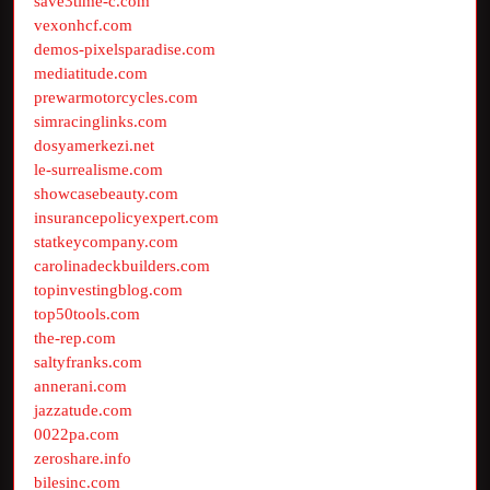
save3time-c.com
vexonhcf.com
demos-pixelsparadise.com
mediatitude.com
prewarmotorcycles.com
simracinglinks.com
dosyamerkezi.net
le-surrealisme.com
showcasebeauty.com
insurancepolicyexpert.com
statkeycompany.com
carolinadeckbuilders.com
topinvestingblog.com
top50tools.com
the-rep.com
saltyfranks.com
annerani.com
jazzatude.com
0022pa.com
zeroshare.info
bilesinc.com