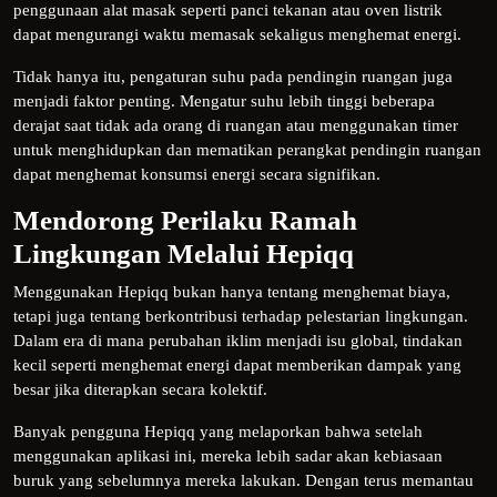
penggunaan alat masak seperti panci tekanan atau oven listrik
dapat mengurangi waktu memasak sekaligus menghemat energi.
Tidak hanya itu, pengaturan suhu pada pendingin ruangan juga
menjadi faktor penting. Mengatur suhu lebih tinggi beberapa
derajat saat tidak ada orang di ruangan atau menggunakan timer
untuk menghidupkan dan mematikan perangkat pendingin ruangan
dapat menghemat konsumsi energi secara signifikan.
Mendorong Perilaku Ramah
Lingkungan Melalui Hepiqq
Menggunakan Hepiqq bukan hanya tentang menghemat biaya,
tetapi juga tentang berkontribusi terhadap pelestarian lingkungan.
Dalam era di mana perubahan iklim menjadi isu global, tindakan
kecil seperti menghemat energi dapat memberikan dampak yang
besar jika diterapkan secara kolektif.
Banyak pengguna Hepiqq yang melaporkan bahwa setelah
menggunakan aplikasi ini, mereka lebih sadar akan kebiasaan
buruk yang sebelumnya mereka lakukan. Dengan terus memantau