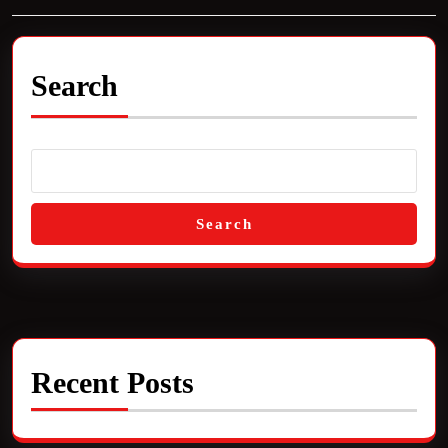
post:
Next
post:
Search
Search
Recent Posts