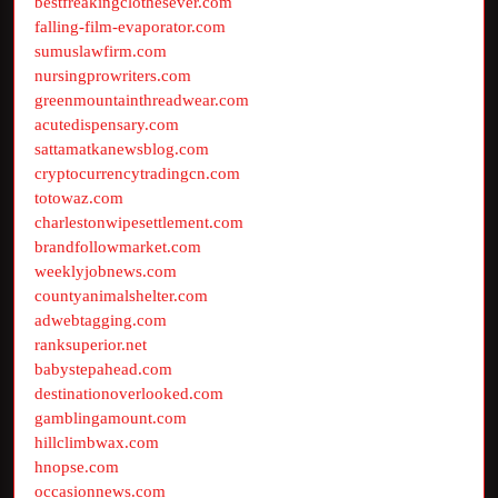
bestfreakingclothesever.com
falling-film-evaporator.com
sumuslawfirm.com
nursingprowriters.com
greenmountainthreadwear.com
acutedispensary.com
sattamatkanewsblog.com
cryptocurrencytradingcn.com
totowaz.com
charlestonwipesettlement.com
brandfollowmarket.com
weeklyjobnews.com
countyanimalshelter.com
adwebtagging.com
ranksuperior.net
babystepahead.com
destinationoverlooked.com
gamblingamount.com
hillclimbwax.com
hnopse.com
occasionnews.com