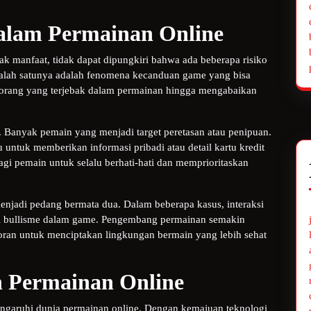
dalam Permainan Online
 manfaat, tidak dapat dipungkiri bahwa ada beberapa risiko
 Salah satunya adalah fenomena kecanduan game yang bisa
orang yang terjebak dalam permainan hingga mengabaikan
. Banyak pemain yang menjadi target peretasan atau penipuan.
u untuk memberikan informasi pribadi atau detail kartu kredit
bagi pemain untuk selalu berhati-hati dan memprioritaskan
menjadi pedang bermata dua. Dalam beberapa kasus, interaksi
erti bullisme dalam game. Pengembang permainan semakin
oran untuk menciptakan lingkungan bermain yang lebih sehat
n Permainan Online
engaruhi dunia permainan online. Dengan kemajuan teknologi