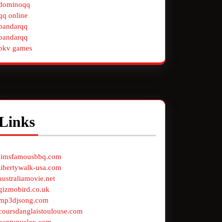
dominoqq
qq online
bandarqq
bandarqq
pkv games
Links
jimsfamousbbq.com
libertywalk-usa.com
australiamovie.net
gizmobird.co.uk
mp3djsong.com
coursdanglaistoulouse.com