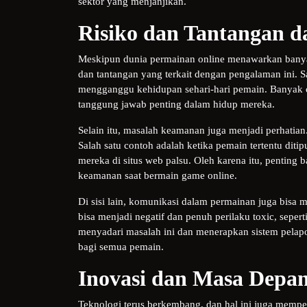
sektor yang menjanjikan.
Risiko dan Tantangan 
Meskipun dunia permainan online menawarkan banyak
dan tantangan yang terkait dengan pengalaman ini.
mengganggu kehidupan sehari-hari pemain. Banyak 
tanggung jawab penting dalam hidup mereka.
Selain itu, masalah keamanan juga menjadi perhatian
Salah satu contoh adalah ketika pemain tertentu ditip
mereka di situs web palsu. Oleh karena itu, penting 
keamanan saat bermain game online.
Di sisi lain, komunikasi dalam permainan juga bisa 
bisa menjadi negatif dan penuh perilaku toxic, sep
menyadari masalah ini dan menerapkan sistem pelap
bagi semua pemain.
Inovasi dan Masa Depa
Teknologi terus berkembang, dan hal ini juga memp