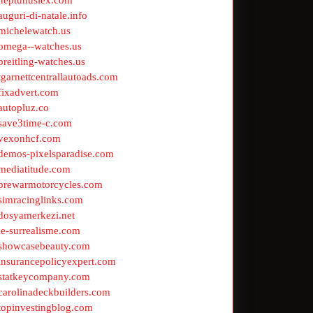
neptunuslex.com
auguri-di-natale.info
michelewatch.us
omega--watches.us
breitling-watches.us
tgarnettcentrallautoads.com
fixadvert.com
autopluz.co
save3time-c.com
vexonhcf.com
demos-pixelsparadise.com
mediatitude.com
prewarmotorcycles.com
simracinglinks.com
dosyamerkezi.net
le-surrealisme.com
showcasebeauty.com
insurancepolicyexpert.com
statkeycompany.com
carolinadeckbuilders.com
topinvestingblog.com