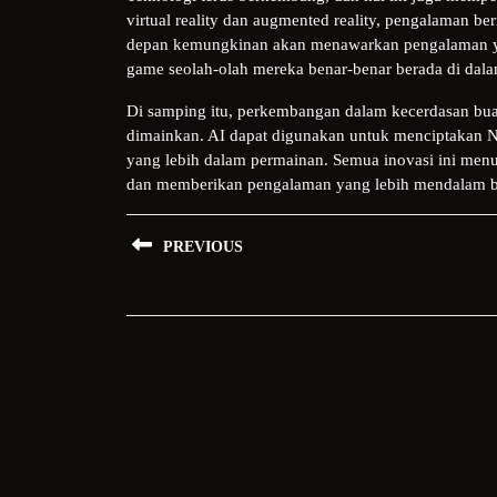
virtual reality dan augmented reality, pengalaman b
depan kemungkinan akan menawarkan pengalaman ya
game seolah-olah mereka benar-benar berada di dal
Di samping itu, perkembangan dalam kecerdasan bua
dimainkan. AI dapat digunakan untuk menciptakan NPC
yang lebih dalam permainan. Semua inovasi ini men
dan memberikan pengalaman yang lebih mendalam b
Post
PREVIOUS
navigation
Previous
post:
Next
post: