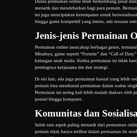
Dunia permainan online telah berkembang pesat dal
menarik dan mendebarkan bagi para pemain. Bermain
ini juga menciptakan kesempatan untuk bersosialisasi
hingga game kompetitif yang intens, ada sesuatu unt
Jenis-jenis Permainan O
Permainan online mencakup berbagai genre, termasuk 
Misalnya, game seperti “Fortnite” dan “Call of Duty”
kalangan anak muda. Kedua permainan ini tidak ha
pentingnya kerjasama tim dan strategi.
Di sisi lain, ada juga permainan kasual yang lebih 
pemain bisa menikmati permainan dalam waktu singk
Permainan ini sering kali lebih mudah diakses oleh p
ponsel hingga komputer.
Komunitas dan Sosialisa
Salah satu aspek paling menarik dari permainan o
pemain tidak hanya terlibat dalam permainan itu sendi