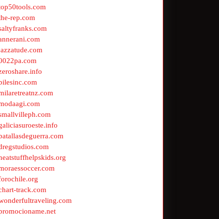
top50tools.com
the-rep.com
saltyfranks.com
annerani.com
jazzatude.com
0022pa.com
zeroshare.info
bilesinc.com
milaretreatnz.com
modaagi.com
smallvilleph.com
galiciasuroeste.info
batallasdeguerra.com
dregstudios.com
neatstuffhelpskids.org
moraessoccer.com
forochile.org
chart-track.com
wonderfultraveling.com
promocioname.net