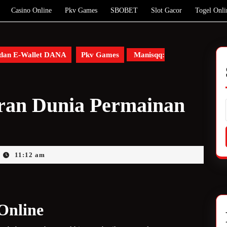
Casino Online
Pkv Games
SBOBET
Slot Gacor
Togel Onli
o dan E-Wallet DANA
Pkv Games
Manisqq:
ran Dunia Permainan
dmin@bnewsindia.com
11:12 am
Online