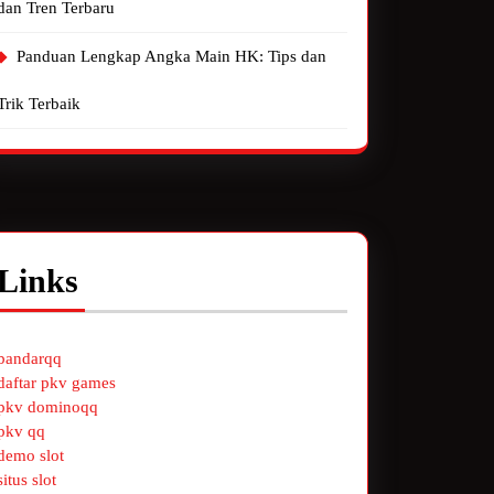
dan Tren Terbaru
Panduan Lengkap Angka Main HK: Tips dan
Trik Terbaik
Links
bandarqq
daftar pkv games
pkv dominoqq
pkv qq
demo slot
situs slot