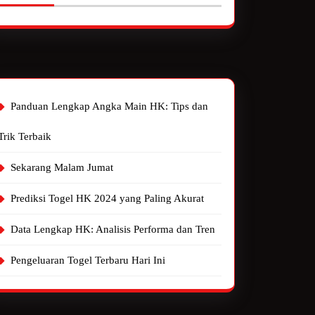
Panduan Lengkap Angka Main HK: Tips dan
Trik Terbaik
Sekarang Malam Jumat
Prediksi Togel HK 2024 yang Paling Akurat
Data Lengkap HK: Analisis Performa dan Tren
Pengeluaran Togel Terbaru Hari Ini