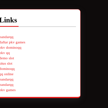
Links
bandarqq
daftar pkv games
pkv dominoqq
pkv qq
demo slot
situs slot
dominoqq
qq online
bandarqq
bandarqq
pkv games