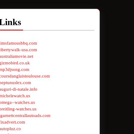
Links
jimsfamousbbq.com
libertywalk-usa.com
australiamovie.net
gizmobird.co.uk
mp3djsong.com
coursdanglaistoulouse.com
neptunuslex.com
auguri-di-natale.info
michelewatch.us
omega--watches.us
breitling-watches.us
tgarnettcentrallautoads.com
fixadvert.com
autopluz.co