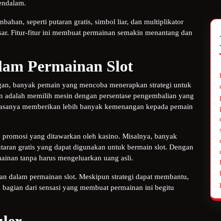
endalam.
bahan, seperti putaran gratis, simbol liar, dan multiplikator
r. Fitur-fitur ini membuat permainan semakin menantang dan
alam Permainan Slot
an, banyak pemain yang mencoba menerapkan strategi untuk
n adalah memilih mesin dengan persentase pengembalian yang
i biasanya memberikan lebih banyak kemenangan kepada pemain
 promosi yang ditawarkan oleh kasino. Misalnya, banyak
taran gratis yang dapat digunakan untuk bermain slot. Dengan
ainan tanpa harus mengeluarkan uang asli.
an dalam permainan slot. Meskipun strategi dapat membantu,
h bagian dari sensasi yang membuat permainan ini begitu