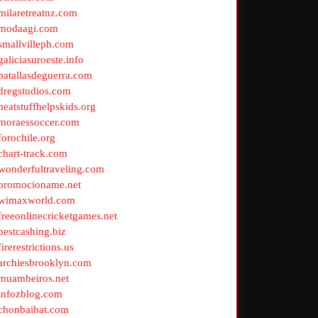
milaretreatnz.com
modaagi.com
smallvilleph.com
galiciasuroeste.info
batallasdeguerra.com
dregstudios.com
neatstuffhelpskids.org
moraessoccer.com
forochile.org
chart-track.com
wonderfultraveling.com
promocioname.net
wimaxworld.com
freeonlinecricketgames.net
bestcashing.biz
firerestrictions.us
archiesbrooklyn.com
muambeiros.net
infozblog.com
chonbaihat.com