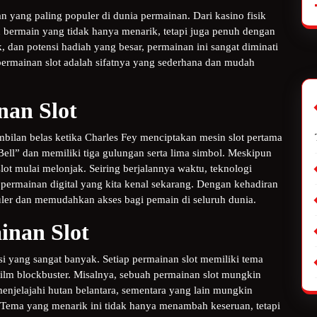
an yang paling populer di dunia permainan. Dari kasino fisik
 bermain yang tidak hanya menarik, tetapi juga penuh dengan
 dan potensi hadiah yang besar, permainan ini sangat diminati
 permainan slot adalah sifatnya yang sederhana dan mudah
nan Slot
mbilan belas ketika Charles Fey menciptakan mesin slot pertama
 Bell” dan memiliki tiga gulungan serta lima simbol. Meskipun
lot mulai melonjak. Seiring berjalannya waktu, teknologi
 permainan digital yang kita kenal sekarang. Dengan kehadiran
puler dan memudahkan akses bagi pemain di seluruh dunia.
inan Slot
asi yang sangat banyak. Setiap permainan slot memiliki tema
 film blockbuster. Misalnya, sebuah permainan slot mungkin
jelajahi hutan belantara, sementara yang lain mungkin
k.” Tema yang menarik ini tidak hanya menambah keseruan, tetapi