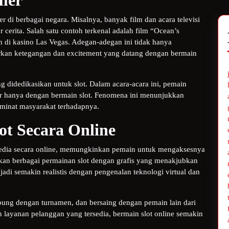
ler
 di berbagai negara. Misalnya, banyak film dan acara televisi
 cerita. Salah satu contoh terkenal adalah film “Ocean’s
n di kasino Las Vegas. Adegan-adegan ini tidak hanya
rkan ketegangan dan excitement yang datang dengan bermain
 didedikasikan untuk slot. Dalam acara-acara ini, pemain
r hanya dengan bermain slot. Fenomena ini menunjukkan
 minat masyarakat terhadapnya.
t Secara Online
rsedia secara online, memungkinkan pemain untuk mengaksesnya
kan berbagai permainan slot dengan grafis yang menakjubkan
di semakin realistis dengan pengenalan teknologi virtual dan
bung dengan turnamen, dan bersaing dengan pemain lain dari
 layanan pelanggan yang tersedia, bermain slot online semakin