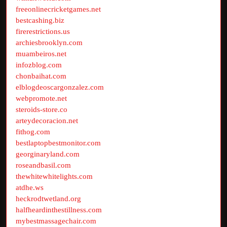
freeonlinecricketgames.net
bestcashing.biz
firerestrictions.us
archiesbrooklyn.com
muambeiros.net
infozblog.com
chonbaihat.com
elblogdeoscargonzalez.com
webpromote.net
steroids-store.co
arteydecoracion.net
fithog.com
bestlaptopbestmonitor.com
georginaryland.com
roseandbasil.com
thewhitewhitelights.com
atdhe.ws
heckrodtwetland.org
halfheardinthestillness.com
mybestmassagechair.com