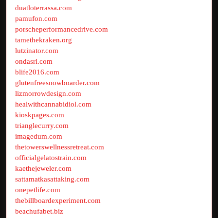
duatloterrassa.com
pamufon.com
porscheperformancedrive.com
tamethekraken.org
lutzinator.com
ondasrl.com
blife2016.com
glutenfreesnowboarder.com
lizmorrowdesign.com
healwithcannabidiol.com
kioskpages.com
trianglecurry.com
imagedum.com
thetowerswellnessretreat.com
officialgelatostrain.com
kaethejeweler.com
sattamatkasattaking.com
onepetlife.com
thebillboardexperiment.com
beachufabet.biz