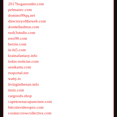
2017hoganoutlet.com
pelmanec.com
domino99qq.net
directoryoftheweb.com
donttellashton.com
rush3studio.com
roro90.com
herzio.com
in-hi5.com
krainafantasy.info
todas-noticias.com
senikartu.com
rusportal.net
watty.io
livinginthesun.info
itsriz.com
cargoods.shop
capetownacupuncture.com
bitcoinvideospro.com
cosmiccrowcollective.com