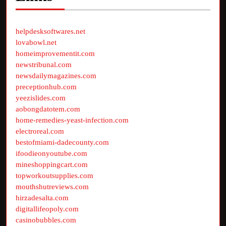
helpdesksoftwares.net
lovabowl.net
homeimprovementit.com
newstribunal.com
newsdailymagazines.com
preceptionhub.com
yeezislides.com
aobongdatotem.com
home-remedies-yeast-infection.com
electroreal.com
bestofmiami-dadecounty.com
ifoodieonyoutube.com
mineshoppingcart.com
topworkoutsupplies.com
mouthshutreviews.com
hirzadesalta.com
digitallifeopoly.com
casinobubbles.com