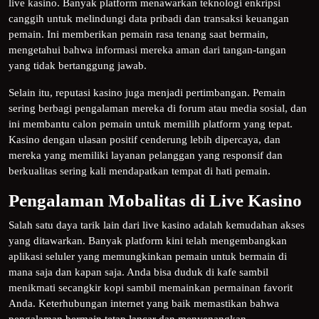
live kasino. Banyak platform menawarkan teknologi enkripsi
canggih untuk melindungi data pribadi dan transaksi keuangan
pemain. Ini memberikan pemain rasa tenang saat bermain,
mengetahui bahwa informasi mereka aman dari tangan-tangan
yang tidak bertanggung jawab.
Selain itu, reputasi kasino juga menjadi pertimbangan. Pemain
sering berbagi pengalaman mereka di forum atau media sosial, dan
ini membantu calon pemain untuk memilih platform yang tepat.
Kasino dengan ulasan positif cenderung lebih dipercaya, dan
mereka yang memiliki layanan pelanggan yang responsif dan
berkualitas sering kali mendapatkan tempat di hati pemain.
Pengalaman Mobalitas di Live Kasino
Salah satu daya tarik lain dari live kasino adalah kemudahan akses
yang ditawarkan. Banyak platform kini telah mengembangkan
aplikasi seluler yang memungkinkan pemain untuk bermain di
mana saja dan kapan saja. Anda bisa duduk di kafe sambil
menikmati secangkir kopi sambil memainkan permainan favorit
Anda. Keterhubungan internet yang baik memastikan bahwa