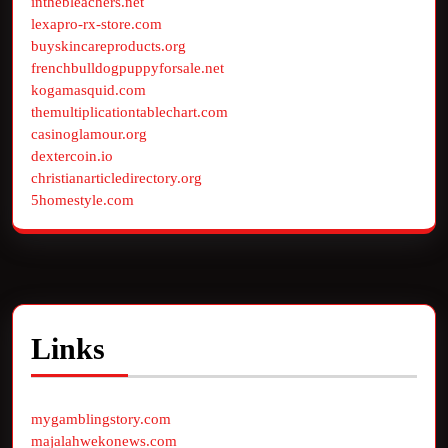
inthebleachers.net
lexapro-rx-store.com
buyskincareproducts.org
frenchbulldogpuppyforsale.net
kogamasquid.com
themultiplicationtablechart.com
casinoglamour.org
dextercoin.io
christianarticledirectory.org
5homestyle.com
Links
mygamblingstory.com
majalahwekonews.com