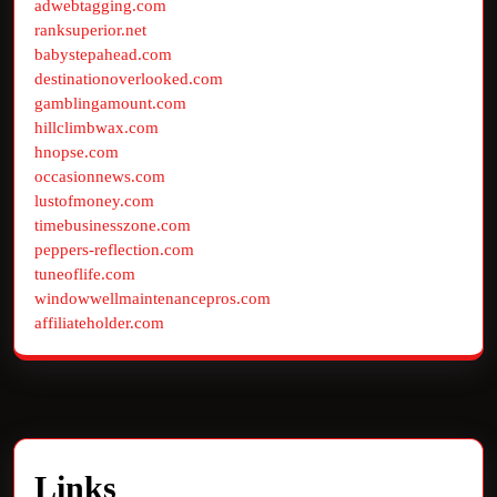
adwebtagging.com
ranksuperior.net
babystepahead.com
destinationoverlooked.com
gamblingamount.com
hillclimbwax.com
hnopse.com
occasionnews.com
lustofmoney.com
timebusinesszone.com
peppers-reflection.com
tuneoflife.com
windowwellmaintenancepros.com
affiliateholder.com
Links