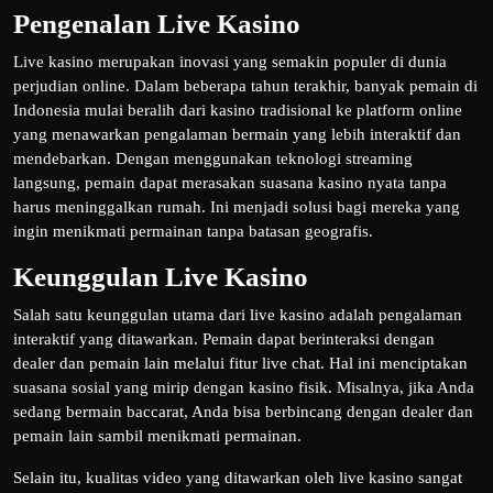
Pengenalan Live Kasino
Live kasino merupakan inovasi yang semakin populer di dunia
perjudian online. Dalam beberapa tahun terakhir, banyak pemain di
Indonesia mulai beralih dari kasino tradisional ke platform online
yang menawarkan pengalaman bermain yang lebih interaktif dan
mendebarkan. Dengan menggunakan teknologi streaming
langsung, pemain dapat merasakan suasana kasino nyata tanpa
harus meninggalkan rumah. Ini menjadi solusi bagi mereka yang
ingin menikmati permainan tanpa batasan geografis.
Keunggulan Live Kasino
Salah satu keunggulan utama dari live kasino adalah pengalaman
interaktif yang ditawarkan. Pemain dapat berinteraksi dengan
dealer dan pemain lain melalui fitur live chat. Hal ini menciptakan
suasana sosial yang mirip dengan kasino fisik. Misalnya, jika Anda
sedang bermain baccarat, Anda bisa berbincang dengan dealer dan
pemain lain sambil menikmati permainan.
Selain itu, kualitas video yang ditawarkan oleh live kasino sangat