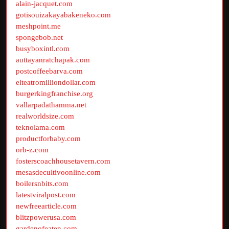
alain-jacquet.com
gotisouizakayabakeneko.com
meshpoint.me
spongebob.net
busyboxintl.com
auttayanratchapak.com
postcoffeebarva.com
elteatromilliondollar.com
burgerkingfranchise.org
vallarpadathamma.net
realworldsize.com
teknolama.com
productforbaby.com
orb-z.com
fosterscoachhousetavern.com
mesasdecultivoonline.com
boilersnbits.com
latestviralpost.com
newfreearticle.com
blitzpowerusa.com
gardenofeaten.com