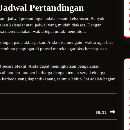
Jadwal Pertandingan
ami jadwal pertandingan adalah suatu keharusan. Banyak
iakan kalender atau jadwal yang mudah diakses. Dengan
isa merencanakan waktu tepat untuk menonton.
ndingan pada akhir pekan, Anda bisa mengatur waktu agar bisa
mbuat pengingat di ponsel mereka agar bisa bersiap-siap
secara efektif, Anda dapat meningkatkan pengalaman
mati momen-momen berharga dengan teman serta keluarga.
 berbeda yang dapat dikenang seumur hidup. Ini adalah bagian
NEXT