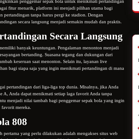
ungkinkan penggemar sepak bola untuk menikmati pertandingan
i fitur menarik, platform ini menjadi pilihan utama bagi
 pertandingan tanpa harus pergi ke stadion. Dengan
tandingan secara langsung menjadi semakin mudah dan praktis.
rtandingan Secara Langsung
 memiliki banyak keuntungan. Pengalaman menonton menjadi
kesayangan bertanding. Suasana tegang dan dukungan dari
mbah keseruan saat menonton. Selain itu, layanan live
an bagi siapa saja yang ingin menikmati pertandingan di mana
ai pertandingan dari liga-liga top dunia. Misalnya, jika Anda
e A, Anda dapat menikmati setiap laga favorit Anda tanpa
entu menjadi nilai tambah bagi penggemar sepak bola yang ingin
 favorit mereka.
la 808
h pertama yang perlu dilakukan adalah mengakses situs web