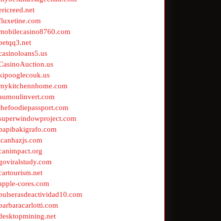
ericreed.net
fluxetine.com
mobilecasino8760.com
betqq3.net
casinoloans5.us
CasinoAuction.us
kipooglecouk.us
mykitchennhome.com
aumoulinvert.com
thefoodiepassport.com
superwindowproject.com
papibakigrafo.com
icanhazjs.com
canimpact.org
goviralstudy.com
cartourism.net
apple-cores.com
pulserasdeactividad10.com
barbaracarlotti.com
desktopmining.net