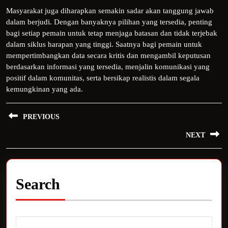
Masyarakat juga diharapkan semakin sadar akan tanggung jawab
dalam berjudi. Dengan banyaknya pilihan yang tersedia, penting
bagi setiap pemain untuk tetap menjaga batasan dan tidak terjebak
dalam siklus harapan yang tinggi. Saatnya bagi pemain untuk
mempertimbangkan data secara kritis dan mengambil keputusan
berdasarkan informasi yang tersedia, menjalin komunikasi yang
positif dalam komunitas, serta bersikap realistis dalam segala
kemungkinan yang ada.
Post
PREVIOUS
navigation
Previous
NEXT
post:
Next
post:
Search