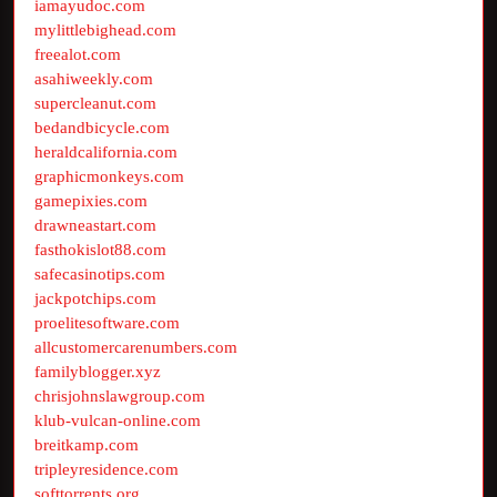
iamayudoc.com
mylittlebighead.com
freealot.com
asahiweekly.com
supercleanut.com
bedandbicycle.com
heraldcalifornia.com
graphicmonkeys.com
gamepixies.com
drawneastart.com
fasthokislot88.com
safecasinotips.com
jackpotchips.com
proelitesoftware.com
allcustomercarenumbers.com
familyblogger.xyz
chrisjohnslawgroup.com
klub-vulcan-online.com
breitkamp.com
tripleyresidence.com
softtorrents.org