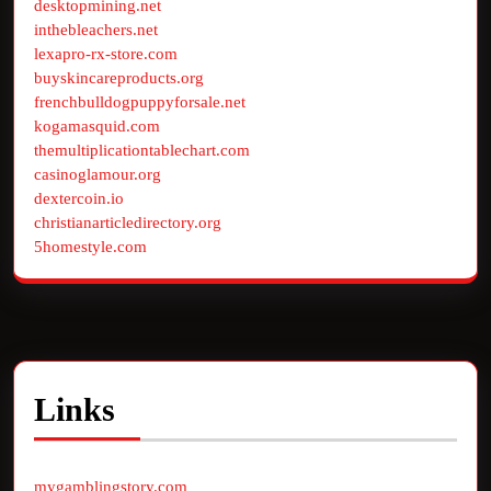
desktopmining.net
inthebleachers.net
lexapro-rx-store.com
buyskincareproducts.org
frenchbulldogpuppyforsale.net
kogamasquid.com
themultiplicationtablechart.com
casinoglamour.org
dextercoin.io
christianarticledirectory.org
5homestyle.com
Links
mygamblingstory.com