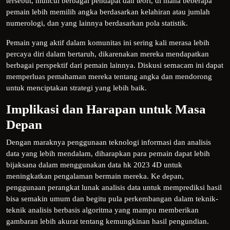
tersebut, muncul berbagai pendapat dan teori, di mana beberapa
pemain lebih memilih angka berdasarkan kelahiran atau jumlah
numerologi, dan yang lainnya berdasarkan pola statistik.
Pemain yang aktif dalam komunitas ini sering kali merasa lebih
percaya diri dalam bertaruh, dikarenakan mereka mendapatkan
berbagai perspektif dari pemain lainnya. Diskusi semacam ini dapat
memperluas pemahaman mereka tentang angka dan mendorong
untuk menciptakan strategi yang lebih baik.
Implikasi dan Harapan untuk Masa
Depan
Dengan maraknya penggunaan teknologi informasi dan analisis
data yang lebih mendalam, diharapkan para pemain dapat lebih
bijaksana dalam menggunakan data hk 2023 4D untuk
meningkatkan pengalaman bermain mereka. Ke depan,
penggunaan perangkat lunak analisis data untuk memprediksi hasil
bisa semakin umum dan begitu pula perkembangan dalam teknik-
teknik analisis berbasis algoritma yang mampu memberikan
gambaran lebih akurat tentang kemungkinan hasil pengundian.