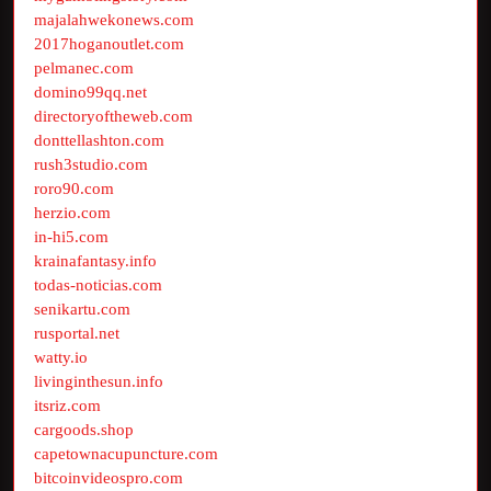
majalahwekonews.com
2017hoganoutlet.com
pelmanec.com
domino99qq.net
directoryoftheweb.com
donttellashton.com
rush3studio.com
roro90.com
herzio.com
in-hi5.com
krainafantasy.info
todas-noticias.com
senikartu.com
rusportal.net
watty.io
livinginthesun.info
itsriz.com
cargoods.shop
capetownacupuncture.com
bitcoinvideospro.com