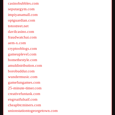
casinobubbles.com
seputargym.com
impiyanamall.com
optguardian.com
totostreet.net
davilcasino.com
fraudwatchai.com
aem-x.com
cryptooblogs.com
gameuplevel.com
homethestyle.com
amuldistribution.com
borobuddur.com
wundermusic.com
gamefungames.com
25-minute-timer.com
creativefuntask.com
engrsaifulsaif.com
cheapbtcminers.com
unionstationtogeorgetown.com