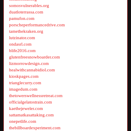
somosvulnerables.org
duatloterrassa.com
pamufon.com
porscheperformancedrive.com
tamethekraken.org
lutzinator.com
ondasrl.com
blife2016.com
glutenfreesnowboarder.com
lizmorrowdesign.com
healwithcannabidiol.com
kioskpages.com
trianglecurry.com
imagedum.com
thetowerswellnessretreat.com
officialgelatostrain.com
kaethejeweler.com
sattamatkasattaking.com
onepetlife.com
thebillboardexperiment.com