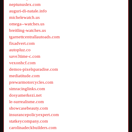
neptunuslex.com
auguri-di-natale.info
michelewatch.us
omega--watches.us
breitling-watches.us
tgarnettcentrallautoads.com
fixadvert.com
autopluz.co
save3time-c.com
vexonhcf.com
demos-pixelsparadise.com
mediatitude.com
prewarmotorcycles.com
simracinglinks.com
dosyamerkezi.net
le-surrealisme.com
showcasebeauty.com
insurancepolicyexpert.com
statkeycompany.com
carolinadeckbuilders.com