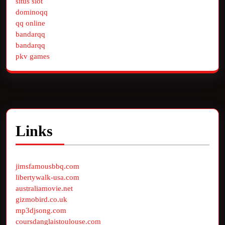
situs slot
dominoqq
qq online
bandarqq
bandarqq
pkv games
Links
jimsfamousbbq.com
libertywalk-usa.com
australiamovie.net
gizmobird.co.uk
mp3djsong.com
coursdanglaistoulouse.com