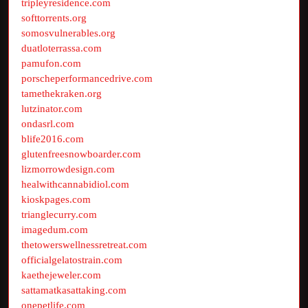
tripleyresidence.com
softtorrents.org
somosvulnerables.org
duatloterrassa.com
pamufon.com
porscheperformancedrive.com
tamethekraken.org
lutzinator.com
ondasrl.com
blife2016.com
glutenfreesnowboarder.com
lizmorrowdesign.com
healwithcannabidiol.com
kioskpages.com
trianglecurry.com
imagedum.com
thetowerswellnessretreat.com
officialgelatostrain.com
kaethejeweler.com
sattamatkasattaking.com
onepetlife.com