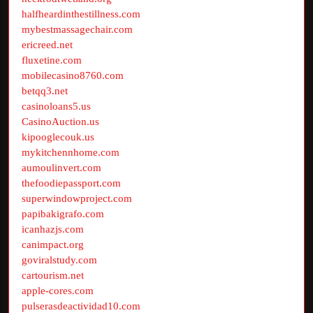
halfheardinthestillness.com
mybestmassagechair.com
ericreed.net
fluxetine.com
mobilecasino8760.com
betqq3.net
casinoloans5.us
CasinoAuction.us
kipooglecouk.us
mykitchennhome.com
aumoulinvert.com
thefoodiepassport.com
superwindowproject.com
papibakigrafo.com
icanhazjs.com
canimpact.org
goviralstudy.com
cartourism.net
apple-cores.com
pulserasdeactividad10.com