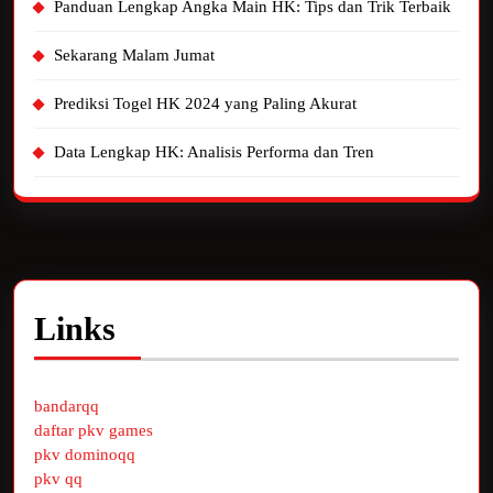
Panduan Lengkap Angka Main HK: Tips dan Trik Terbaik
Sekarang Malam Jumat
Prediksi Togel HK 2024 yang Paling Akurat
Data Lengkap HK: Analisis Performa dan Tren
Links
bandarqq
daftar pkv games
pkv dominoqq
pkv qq