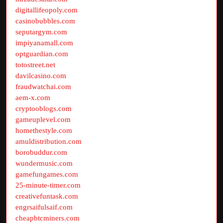
digitallifeopoly.com
casinobubbles.com
seputargym.com
impiyanamall.com
optguardian.com
totostreet.net
davilcasino.com
fraudwatchai.com
aem-x.com
cryptooblogs.com
gameuplevel.com
homethestyle.com
amuldistribution.com
borobuddur.com
wundermusic.com
gamefungames.com
25-minute-timer.com
creativefuntask.com
engrsaifulsaif.com
cheapbtcminers.com