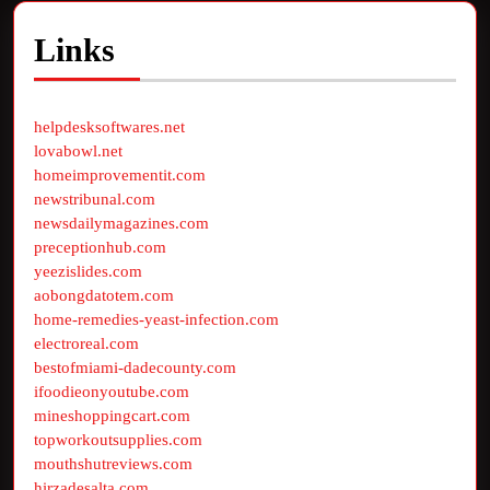
Links
helpdesksoftwares.net
lovabowl.net
homeimprovementit.com
newstribunal.com
newsdailymagazines.com
preceptionhub.com
yeezislides.com
aobongdatotem.com
home-remedies-yeast-infection.com
electroreal.com
bestofmiami-dadecounty.com
ifoodieonyoutube.com
mineshoppingcart.com
topworkoutsupplies.com
mouthshutreviews.com
hirzadesalta.com